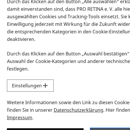
Durch das Klicken auf den Button „Alle auswählen“ erklä
damit einverstanden sind, dass PRO RETINA e. V. alle hi
ausgewählten Cookies und Tracking-Tools einsetzt. Sie
Einwilligung jederzeit mit Wirkung für die Zukunft wide
die entsprechenden Kategorien in den Cookie-Einstellu
deaktivieren.
Durch das Klicken auf den Button „Auswahl bestätigen“
Infomaterial
Auswahl der Cookie-Kategorien und anderer technische
Infomaterial
festlegen.
Einstellungen
Vorlesen
Weitere Informationen sowie den Link zu diesen Cookie
Alle Infomaterialien
finden Sie in unserer
Datenschutzerklärung
. Hier finde
Impressum
.
Sie möchten wissen, wie Sie nach Inf
Erklärvideos zum Thema Infomateri