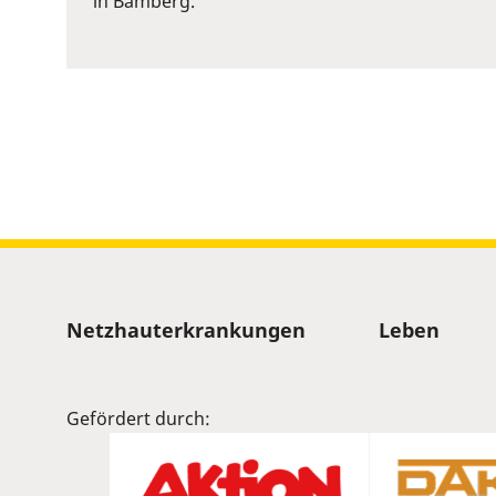
in Bamberg.
to
show
volume
slider.
Sitemap
Netzhauterkrankungen
Leben
Gefördert durch: