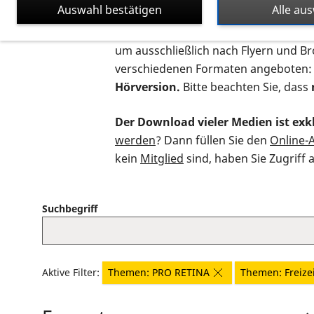
Auswahl bestätigen
Alle au
Auf dieser Seite finden Sie sämtliche
um ausschließlich nach Flyern und B
verschiedenen Formaten angeboten:
Hörversion.
Bitte beachten Sie, dass
Der Download vieler Medien ist exkl
werden
? Dann füllen Sie den
Online-
kein
Mitglied
sind, haben Sie Zugriff 
Suchbegriff
Aktive Filter:
Themen: PRO RETINA
Themen: Freizei