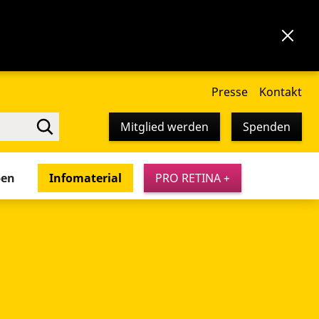
Presse
Kontakt
Mitglied werden
Spenden
pen
Infomaterial
PRO RETINA +