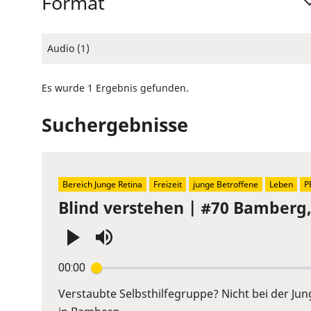
Format
Audio (1)
Es wurde 1 Ergebnis gefunden.
Suchergebnisse
Bereich Junge Retina
Freizeit
junge Betroffene
Leben
P
Blind verstehen | #70 Bamberg
Press
00:00
Enter
or
Verstaubte Selbsthilfegruppe? Nicht bei der Ju
Space