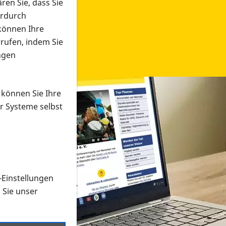
ren Sie, dass Sie
erdurch
 können Ihre
rrufen, indem Sie
ngen
 können Sie Ihre
r Systeme selbst
-Einstellungen
 in verschiedenen Formaten an e
n Sie unser
onmaterial suchen und dieses bestellen bzw. herunterladen
al auf der PRO RETINA-Website für blinde und sehbehi