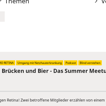
Themen
V
RO RETINA
Umgang mit Netzhauterkrankung
Podcast
Blind verstehen
, Brücken und Bier - Das Summer Meetu
ngen Retina! Zwei betroffene Mitglieder erzählen von ein