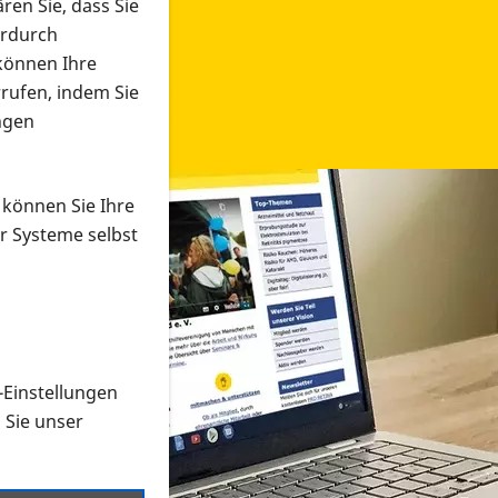
ren Sie, dass Sie
erdurch
 können Ihre
rrufen, indem Sie
ngen
 können Sie Ihre
r Systeme selbst
-Einstellungen
 in verschiedenen Formaten an e
n Sie unser
onmaterial suchen und dieses bestellen bzw. herunterladen
al auf der PRO RETINA-Website für blinde und sehbehi