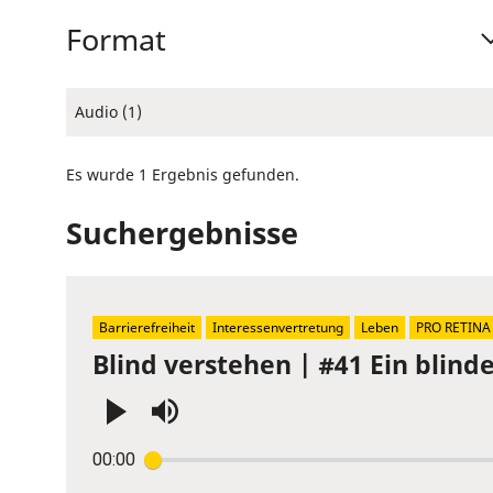
Format
Audio (1)
Es wurde 1 Ergebnis gefunden.
Suchergebnisse
Barrierefreiheit
Interessenvertretung
Leben
PRO RETINA
Blind verstehen | #41 Ein blin
Press
00:00
Enter