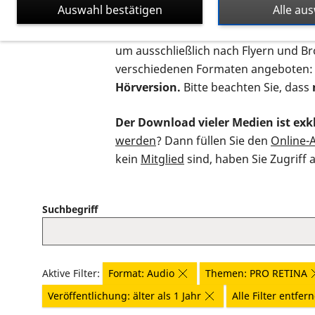
Auswahl bestätigen
Alle au
Auf dieser Seite finden Sie sämtliche
um ausschließlich nach Flyern und B
verschiedenen Formaten angeboten:
Hörversion.
Bitte beachten Sie, dass
Der Download vieler Medien ist exkl
werden
? Dann füllen Sie den
Online-
kein
Mitglied
sind, haben Sie Zugriff 
Suchbegriff
Aktive Filter:
Format: Audio
Themen: PRO RETINA
Veröffentlichung: älter als 1 Jahr
Alle Filter entfer