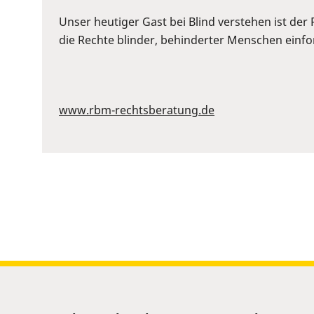
or
Space
Unser heutiger Gast bei Blind verstehen ist der
to
die Rechte blinder, behinderter Menschen einford
show
volume
slider.
www.rbm-rechtsberatung.de