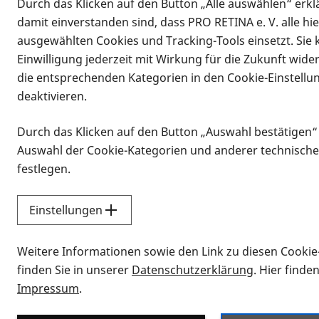
Durch das Klicken auf den Button „Alle auswählen“ erklä
damit einverstanden sind, dass PRO RETINA e. V. alle hi
ausgewählten Cookies und Tracking-Tools einsetzt. Sie
Einwilligung jederzeit mit Wirkung für die Zukunft wide
die entsprechenden Kategorien in den Cookie-Einstellu
deaktivieren.
Durch das Klicken auf den Button „Auswahl bestätigen“
Infomaterial
Auswahl der Cookie-Kategorien und anderer technische
Infomaterial
festlegen.
Einstellungen
Vorlesen
Weitere Informationen sowie den Link zu diesen Cookie
Alle Infomaterialien
finden Sie in unserer
Datenschutzerklärung
. Hier finde
Impressum
.
Sie möchten wissen, wie Sie nach Inf
Erklärvideos zum Thema Infomateri