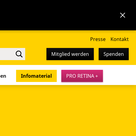
Presse
Kontakt
Mitglied werden
Spenden
pen
Infomaterial
PRO RETINA +