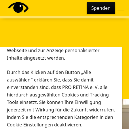
Cookie-Einstellungen
Spenden
Diese Webseite setzt verschiedene Cookies und
Tracking-Tools ein. Dies beinhaltet Cookies und
Tracking-Tools, die für den Betrieb der Webseite
technisch notwendig sind, die zu statistischen
Zwecken sowie zur besseren Bedienbarkeit der
Webseite und zur Anzeige personalisierter
Inhalte eingesetzt werden.
Durch das Klicken auf den Button „Alle
auswählen“ erklären Sie, dass Sie damit
einverstanden sind, dass PRO RETINA e. V. alle
hierdurch ausgewählten Cookies und Tracking-
Tools einsetzt. Sie können Ihre Einwilligung
jederzeit mit Wirkung für die Zukunft widerrufen,
Infomaterial
indem Sie die entsprechenden Kategorien in den
Infomaterial
Cookie-Einstellungen deaktivieren.