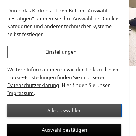
Vorlesen
Durch das Klicken auf den Button „Auswahl
bestätigen“ können Sie Ihre Auswahl der Cookie-
Alle Infomaterialien in verschiedenen
Kategorien und anderer technischer Systeme
Formaten an einem Ort
selbst festlegen.
Sie möchten wissen, wie Sie nach Infonmaterial
suchen und dieses bestellen bzw. herunterladen
Einstellungen
können? Schauen Sie sich die
Erklärvideos zum
Thema Infomaterial auf der PRO RETINA-Website
Weitere Informationen sowie den Link zu diesen
für blinde und sehbehinderte Menschen an.
Cookie-Einstellungen finden Sie in unserer
Datenschutzerklärung
. Hier finden Sie unser
Auf dieser Seite finden Sie sämtliches Infomaterial
Impressum
.
der PRO RETINA in all seinen Formaten an einem
Ort. Nutzen Sie den Formatfilter, um ausschließlich
Alle auswählen
nach Flyern und Broschüren, Audios oder Videos zu
suchen. Die meisten Flyer und Broschüren werden in
Auswahl bestätigen
verschiedenen Formaten angeboten: zur