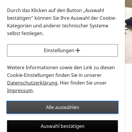
Vorlesen
Durch das Klicken auf den Button „Auswahl
bestätigen“ können Sie Ihre Auswahl der Cookie-
Alle Infomaterialien in verschiedenen
Kategorien und anderer technischer Systeme
Formaten an einem Ort
selbst festlegen.
Sie möchten wissen, wie Sie nach Infonmaterial
suchen und dieses bestellen bzw. herunterladen
Einstellungen
können? Schauen Sie sich die
Erklärvideos zum
Thema Infomaterial auf der PRO RETINA-Website
Weitere Informationen sowie den Link zu diesen
für blinde und sehbehinderte Menschen an.
Cookie-Einstellungen finden Sie in unserer
Datenschutzerklärung
. Hier finden Sie unser
Auf dieser Seite finden Sie sämtliches Infomaterial
Impressum
.
der PRO RETINA in all seinen Formaten an einem
Ort. Nutzen Sie den Formatfilter, um ausschließlich
Alle auswählen
nach Flyern und Broschüren, Audios oder Videos zu
suchen. Die meisten Flyer und Broschüren werden in
Auswahl bestätigen
verschiedenen Formaten angeboten: zur