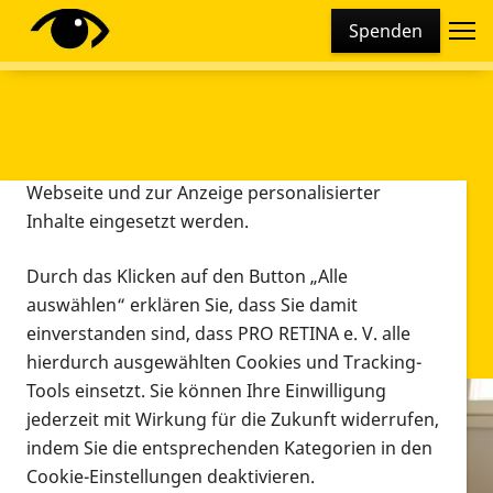
Cookie-Einstellungen
Spenden
Diese Webseite setzt verschiedene Cookies und
Tracking-Tools ein. Dies beinhaltet Cookies und
Tracking-Tools, die für den Betrieb der Webseite
technisch notwendig sind, die zu statistischen
Zwecken sowie zur besseren Bedienbarkeit der
Webseite und zur Anzeige personalisierter
Inhalte eingesetzt werden.
Durch das Klicken auf den Button „Alle
auswählen“ erklären Sie, dass Sie damit
einverstanden sind, dass PRO RETINA e. V. alle
hierdurch ausgewählten Cookies und Tracking-
Tools einsetzt. Sie können Ihre Einwilligung
jederzeit mit Wirkung für die Zukunft widerrufen,
Infomaterial
indem Sie die entsprechenden Kategorien in den
Infomaterial
Cookie-Einstellungen deaktivieren.