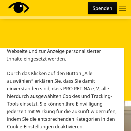
Cookie-Einstellungen
Spenden
Diese Webseite setzt verschiedene Cookies und
Tracking-Tools ein. Dies beinhaltet Cookies und
Tracking-Tools, die für den Betrieb der Webseite
technisch notwendig sind, die zu statistischen
Zwecken sowie zur besseren Bedienbarkeit der
Webseite und zur Anzeige personalisierter
Inhalte eingesetzt werden.
Durch das Klicken auf den Button „Alle
auswählen“ erklären Sie, dass Sie damit
einverstanden sind, dass PRO RETINA e. V. alle
hierdurch ausgewählten Cookies und Tracking-
Tools einsetzt. Sie können Ihre Einwilligung
jederzeit mit Wirkung für die Zukunft widerrufen,
Infomaterial
indem Sie die entsprechenden Kategorien in den
Infomaterial
Cookie-Einstellungen deaktivieren.