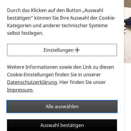
Vorlesen
Durch das Klicken auf den Button „Auswahl
bestätigen“ können Sie Ihre Auswahl der Cookie-
Alle Infomaterialien in verschiedenen
Kategorien und anderer technischer Systeme
Formaten an einem Ort
selbst festlegen.
Sie möchten wissen, wie Sie nach Infonmaterial
suchen und dieses bestellen bzw. herunterladen
Einstellungen
können? Schauen Sie sich die
Erklärvideos zum
Thema Infomaterial auf der PRO RETINA-Website
Weitere Informationen sowie den Link zu diesen
für blinde und sehbehinderte Menschen an.
Cookie-Einstellungen finden Sie in unserer
Datenschutzerklärung
. Hier finden Sie unser
Auf dieser Seite finden Sie sämtliches Infomaterial
Impressum
.
der PRO RETINA in all seinen Formaten an einem
Ort. Nutzen Sie den Formatfilter, um ausschließlich
Alle auswählen
nach Flyern und Broschüren, Audios oder Videos zu
suchen. Die meisten Flyer und Broschüren werden in
Auswahl bestätigen
verschiedenen Formaten angeboten: zur