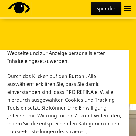
Cookie-Einstellungen
Spenden
Diese Webseite setzt verschiedene Cookies und
Tracking-Tools ein. Dies beinhaltet Cookies und
Tracking-Tools, die für den Betrieb der Webseite
technisch notwendig sind, die zu statistischen
Zwecken sowie zur besseren Bedienbarkeit der
Webseite und zur Anzeige personalisierter
Inhalte eingesetzt werden.
Durch das Klicken auf den Button „Alle
auswählen“ erklären Sie, dass Sie damit
einverstanden sind, dass PRO RETINA e. V. alle
hierdurch ausgewählten Cookies und Tracking-
Tools einsetzt. Sie können Ihre Einwilligung
jederzeit mit Wirkung für die Zukunft widerrufen,
Infomaterial
indem Sie die entsprechenden Kategorien in den
Infomaterial
Cookie-Einstellungen deaktivieren.