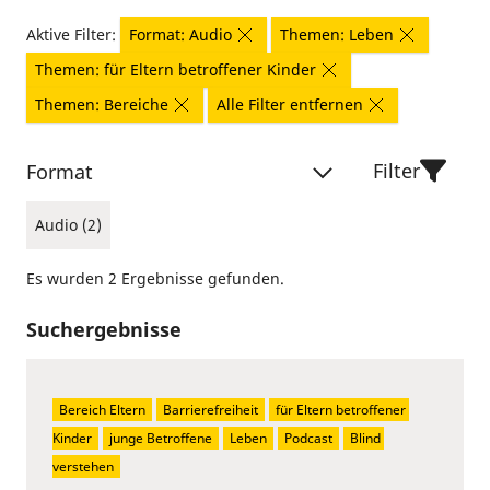
Aktive Filter:
Format: Audio
Themen: Leben
Themen: für Eltern betroffener Kinder
Themen: Bereiche
Alle Filter entfernen
Filter
Format
Audio (2)
Es wurden 2 Ergebnisse gefunden.
Suchergebnisse
Bereich Eltern
Barrierefreiheit
für Eltern betroffener 
Kinder
junge Betroffene
Leben
Podcast
Blind 
verstehen