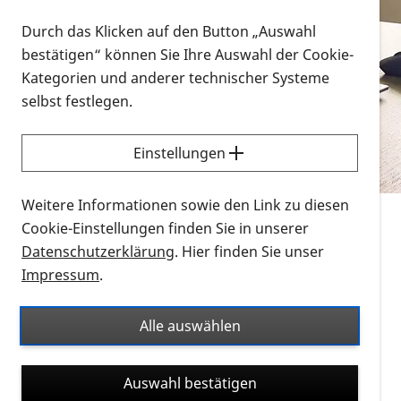
Vorlesen
Durch das Klicken auf den Button „Auswahl
bestätigen“ können Sie Ihre Auswahl der Cookie-
Alle Infomaterialien in verschiedenen
Kategorien und anderer technischer Systeme
Formaten an einem Ort
selbst festlegen.
Sie möchten wissen, wie Sie nach Infonmaterial
suchen und dieses bestellen bzw. herunterladen
Einstellungen
können? Schauen Sie sich die
Erklärvideos zum
Thema Infomaterial auf der PRO RETINA-Website
Weitere Informationen sowie den Link zu diesen
für blinde und sehbehinderte Menschen an.
Cookie-Einstellungen finden Sie in unserer
Datenschutzerklärung
. Hier finden Sie unser
Auf dieser Seite finden Sie sämtliches Infomaterial
Impressum
.
der PRO RETINA in all seinen Formaten an einem
Ort. Nutzen Sie den Formatfilter, um ausschließlich
Alle auswählen
nach Flyern und Broschüren, Audios oder Videos zu
suchen. Die meisten Flyer und Broschüren werden in
Auswahl bestätigen
verschiedenen Formaten angeboten: zur