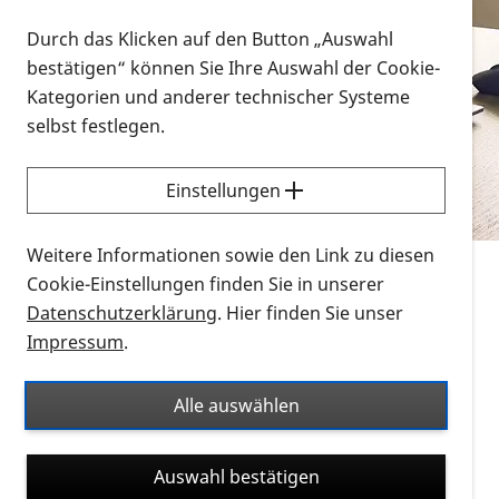
Vorlesen
Durch das Klicken auf den Button „Auswahl
bestätigen“ können Sie Ihre Auswahl der Cookie-
Alle Infomaterialien in verschiedenen
Kategorien und anderer technischer Systeme
Formaten an einem Ort
selbst festlegen.
Sie möchten wissen, wie Sie nach Infonmaterial
suchen und dieses bestellen bzw. herunterladen
Einstellungen
können? Schauen Sie sich die
Erklärvideos zum
Thema Infomaterial auf der PRO RETINA-Website
Weitere Informationen sowie den Link zu diesen
für blinde und sehbehinderte Menschen an.
Cookie-Einstellungen finden Sie in unserer
Datenschutzerklärung
. Hier finden Sie unser
Auf dieser Seite finden Sie sämtliches Infomaterial
Impressum
.
der PRO RETINA in all seinen Formaten an einem
Ort. Nutzen Sie den Formatfilter, um ausschließlich
Alle auswählen
nach Flyern und Broschüren, Audios oder Videos zu
suchen. Die meisten Flyer und Broschüren werden in
Auswahl bestätigen
verschiedenen Formaten angeboten: zur