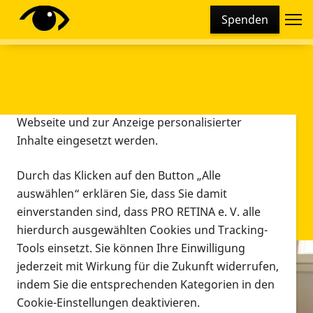
Cookie-Einstellungen
Spenden
Diese Webseite setzt verschiedene Cookies und
Tracking-Tools ein. Dies beinhaltet Cookies und
Tracking-Tools, die für den Betrieb der Webseite
technisch notwendig sind, die zu statistischen
Zwecken sowie zur besseren Bedienbarkeit der
Webseite und zur Anzeige personalisierter
Inhalte eingesetzt werden.
Durch das Klicken auf den Button „Alle
auswählen“ erklären Sie, dass Sie damit
einverstanden sind, dass PRO RETINA e. V. alle
hierdurch ausgewählten Cookies und Tracking-
Tools einsetzt. Sie können Ihre Einwilligung
jederzeit mit Wirkung für die Zukunft widerrufen,
Infomaterial
indem Sie die entsprechenden Kategorien in den
Infomaterial
Cookie-Einstellungen deaktivieren.