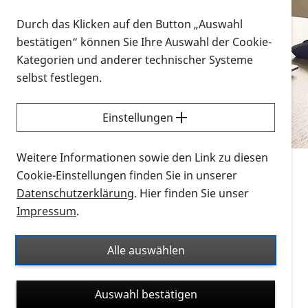
Vorlesen
Durch das Klicken auf den Button „Auswahl
bestätigen“ können Sie Ihre Auswahl der Cookie-
Alle Infomaterialien in verschiedenen
Kategorien und anderer technischer Systeme
Formaten an einem Ort
selbst festlegen.
Sie möchten wissen, wie Sie nach Infonmaterial
suchen und dieses bestellen bzw. herunterladen
Einstellungen
können? Schauen Sie sich die
Erklärvideos zum
Thema Infomaterial auf der PRO RETINA-Website
Weitere Informationen sowie den Link zu diesen
für blinde und sehbehinderte Menschen an.
Cookie-Einstellungen finden Sie in unserer
Datenschutzerklärung
. Hier finden Sie unser
Auf dieser Seite finden Sie sämtliches Infomaterial
Impressum
.
der PRO RETINA in all seinen Formaten an einem
Ort. Nutzen Sie den Formatfilter, um ausschließlich
Alle auswählen
nach Flyern und Broschüren, Audios oder Videos zu
suchen. Die meisten Flyer und Broschüren werden in
Auswahl bestätigen
verschiedenen Formaten angeboten: zur