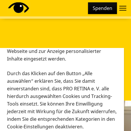
Cookie-Einstellungen
Spenden
Diese Webseite setzt verschiedene Cookies und
Tracking-Tools ein. Dies beinhaltet Cookies und
Tracking-Tools, die für den Betrieb der Webseite
technisch notwendig sind, die zu statistischen
Zwecken sowie zur besseren Bedienbarkeit der
Webseite und zur Anzeige personalisierter
Inhalte eingesetzt werden.
Durch das Klicken auf den Button „Alle
auswählen“ erklären Sie, dass Sie damit
einverstanden sind, dass PRO RETINA e. V. alle
hierdurch ausgewählten Cookies und Tracking-
Tools einsetzt. Sie können Ihre Einwilligung
jederzeit mit Wirkung für die Zukunft widerrufen,
Infomaterial
indem Sie die entsprechenden Kategorien in den
Infomaterial
Cookie-Einstellungen deaktivieren.