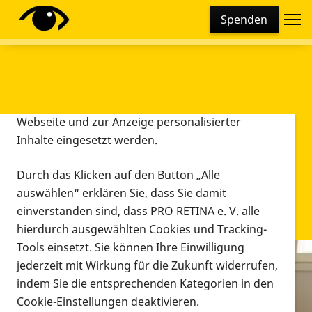
Cookie-Einstellungen
Spenden
Diese Webseite setzt verschiedene Cookies und
Tracking-Tools ein. Dies beinhaltet Cookies und
Tracking-Tools, die für den Betrieb der Webseite
technisch notwendig sind, die zu statistischen
Zwecken sowie zur besseren Bedienbarkeit der
Webseite und zur Anzeige personalisierter
Inhalte eingesetzt werden.
Durch das Klicken auf den Button „Alle
auswählen“ erklären Sie, dass Sie damit
einverstanden sind, dass PRO RETINA e. V. alle
hierdurch ausgewählten Cookies und Tracking-
Tools einsetzt. Sie können Ihre Einwilligung
jederzeit mit Wirkung für die Zukunft widerrufen,
Infomaterial
indem Sie die entsprechenden Kategorien in den
Infomaterial
Cookie-Einstellungen deaktivieren.