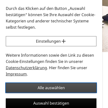
Vorlesen
Durch das Klicken auf den Button „Auswahl
bestätigen“ können Sie Ihre Auswahl der Cookie-
Alle Infomaterialien in verschiedenen
Kategorien und anderer technischer Systeme
Formaten an einem Ort
selbst festlegen.
Sie möchten wissen, wie Sie nach Infonmaterial
suchen und dieses bestellen bzw. herunterladen
Einstellungen
können? Schauen Sie sich die
Erklärvideos zum
Thema Infomaterial auf der PRO RETINA-Website
Weitere Informationen sowie den Link zu diesen
für blinde und sehbehinderte Menschen an.
Cookie-Einstellungen finden Sie in unserer
Datenschutzerklärung
. Hier finden Sie unser
Auf dieser Seite finden Sie sämtliches Infomaterial
Impressum
.
der PRO RETINA in all seinen Formaten an einem
Ort. Nutzen Sie den Formatfilter, um ausschließlich
Alle auswählen
nach Flyern und Broschüren, Audios oder Videos zu
suchen. Die meisten Flyer und Broschüren werden in
Auswahl bestätigen
verschiedenen Formaten angeboten: zur