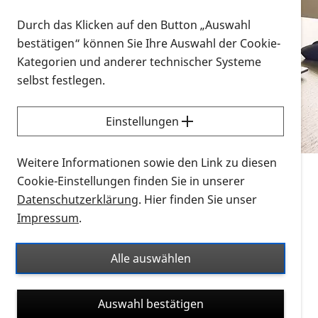
Vorlesen
Durch das Klicken auf den Button „Auswahl
bestätigen“ können Sie Ihre Auswahl der Cookie-
Alle Infomaterialien in verschiedenen
Kategorien und anderer technischer Systeme
Formaten an einem Ort
selbst festlegen.
Sie möchten wissen, wie Sie nach Infonmaterial
suchen und dieses bestellen bzw. herunterladen
Einstellungen
können? Schauen Sie sich die
Erklärvideos zum
Thema Infomaterial auf der PRO RETINA-Website
Weitere Informationen sowie den Link zu diesen
für blinde und sehbehinderte Menschen an.
Cookie-Einstellungen finden Sie in unserer
Datenschutzerklärung
. Hier finden Sie unser
Auf dieser Seite finden Sie sämtliches Infomaterial
Impressum
.
der PRO RETINA in all seinen Formaten an einem
Ort. Nutzen Sie den Formatfilter, um ausschließlich
Alle auswählen
nach Flyern und Broschüren, Audios oder Videos zu
suchen. Die meisten Flyer und Broschüren werden in
Auswahl bestätigen
verschiedenen Formaten angeboten: zur