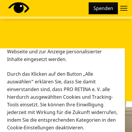
Cookie-Einstellungen
Spenden
Diese Webseite setzt verschiedene Cookies und
Tracking-Tools ein. Dies beinhaltet Cookies und
Tracking-Tools, die für den Betrieb der Webseite
technisch notwendig sind, die zu statistischen
Zwecken sowie zur besseren Bedienbarkeit der
Webseite und zur Anzeige personalisierter
Inhalte eingesetzt werden.
Durch das Klicken auf den Button „Alle
auswählen“ erklären Sie, dass Sie damit
einverstanden sind, dass PRO RETINA e. V. alle
hierdurch ausgewählten Cookies und Tracking-
Tools einsetzt. Sie können Ihre Einwilligung
jederzeit mit Wirkung für die Zukunft widerrufen,
Infomaterial
indem Sie die entsprechenden Kategorien in den
Infomaterial
Cookie-Einstellungen deaktivieren.