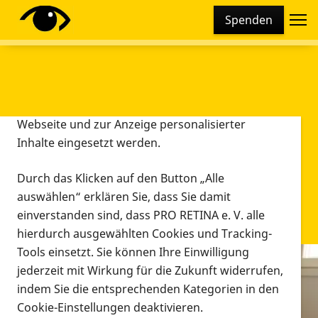
Cookie-Einstellungen
Spenden
Diese Webseite setzt verschiedene Cookies und
Tracking-Tools ein. Dies beinhaltet Cookies und
Tracking-Tools, die für den Betrieb der Webseite
technisch notwendig sind, die zu statistischen
Zwecken sowie zur besseren Bedienbarkeit der
Webseite und zur Anzeige personalisierter
Inhalte eingesetzt werden.
Durch das Klicken auf den Button „Alle
auswählen“ erklären Sie, dass Sie damit
einverstanden sind, dass PRO RETINA e. V. alle
hierdurch ausgewählten Cookies und Tracking-
Tools einsetzt. Sie können Ihre Einwilligung
jederzeit mit Wirkung für die Zukunft widerrufen,
Infomaterial
indem Sie die entsprechenden Kategorien in den
Infomaterial
Cookie-Einstellungen deaktivieren.