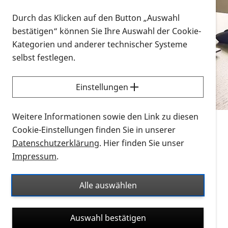
Vorlesen
Durch das Klicken auf den Button „Auswahl
bestätigen“ können Sie Ihre Auswahl der Cookie-
Alle Infomaterialien in verschiedenen
Kategorien und anderer technischer Systeme
Formaten an einem Ort
selbst festlegen.
Sie möchten wissen, wie Sie nach Infonmaterial
suchen und dieses bestellen bzw. herunterladen
Einstellungen
können? Schauen Sie sich die
Erklärvideos zum
Thema Infomaterial auf der PRO RETINA-Website
Weitere Informationen sowie den Link zu diesen
für blinde und sehbehinderte Menschen an.
Cookie-Einstellungen finden Sie in unserer
Datenschutzerklärung
. Hier finden Sie unser
Auf dieser Seite finden Sie sämtliches Infomaterial
Impressum
.
der PRO RETINA in all seinen Formaten an einem
Ort. Nutzen Sie den Formatfilter, um ausschließlich
Alle auswählen
nach Flyern und Broschüren, Audios oder Videos zu
suchen. Die meisten Flyer und Broschüren werden in
Auswahl bestätigen
verschiedenen Formaten angeboten: zur