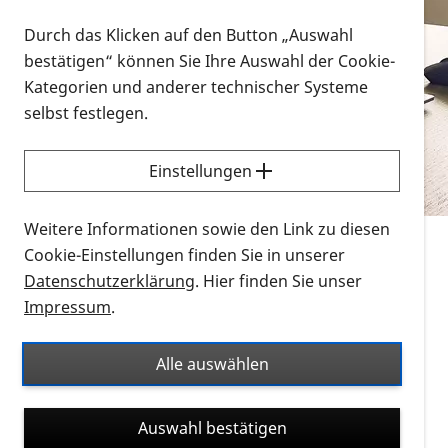
Vorlesen
Durch das Klicken auf den Button „Auswahl
bestätigen“ können Sie Ihre Auswahl der Cookie-
Alle Infomaterialien in verschiedenen
Kategorien und anderer technischer Systeme
Formaten an einem Ort
selbst festlegen.
Sie möchten wissen, wie Sie nach Infonmaterial
suchen und dieses bestellen bzw. herunterladen
Einstellungen
können? Schauen Sie sich die
Erklärvideos zum
Thema Infomaterial auf der PRO RETINA-Website
Weitere Informationen sowie den Link zu diesen
für blinde und sehbehinderte Menschen an.
Cookie-Einstellungen finden Sie in unserer
Datenschutzerklärung
. Hier finden Sie unser
Auf dieser Seite finden Sie sämtliches Infomaterial
Impressum
.
der PRO RETINA in all seinen Formaten an einem
Ort. Nutzen Sie den Formatfilter, um ausschließlich
Alle auswählen
nach Flyern und Broschüren, Audios oder Videos zu
suchen. Die meisten Flyer und Broschüren werden in
Auswahl bestätigen
verschiedenen Formaten angeboten: zur