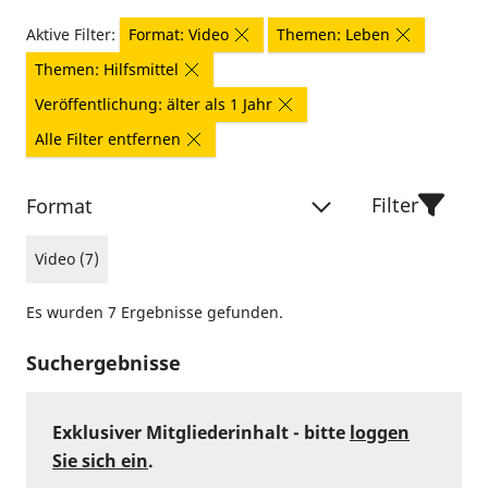
Aktive Filter:
Format: Video
Themen: Leben
Themen: Hilfsmittel
Veröffentlichung: älter als 1 Jahr
Alle Filter entfernen
Filter
Format
Video (7)
Es wurden 7 Ergebnisse gefunden.
Suchergebnisse
Exklusiver Mitgliederinhalt - bitte
loggen
Sie sich ein
.