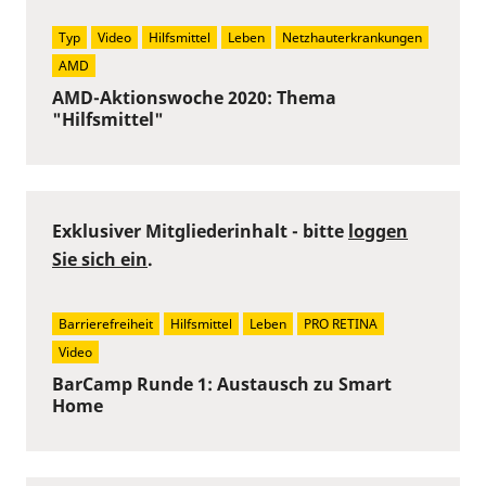
Typ
Video
Hilfsmittel
Leben
Netzhauterkrankungen
AMD
AMD-Aktionswoche 2020: Thema
"Hilfsmittel"
Exklusiver Mitgliederinhalt - bitte
loggen
Sie sich ein
.
Barrierefreiheit
Hilfsmittel
Leben
PRO RETINA
Video
BarCamp Runde 1: Austausch zu Smart
Home