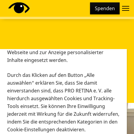
Cookie-Einstellungen
Spenden
Diese Webseite setzt verschiedene Cookies und
Tracking-Tools ein. Dies beinhaltet Cookies und
Tracking-Tools, die für den Betrieb der Webseite
technisch notwendig sind, die zu statistischen
Zwecken sowie zur besseren Bedienbarkeit der
Webseite und zur Anzeige personalisierter
Inhalte eingesetzt werden.
Durch das Klicken auf den Button „Alle
auswählen“ erklären Sie, dass Sie damit
einverstanden sind, dass PRO RETINA e. V. alle
hierdurch ausgewählten Cookies und Tracking-
Tools einsetzt. Sie können Ihre Einwilligung
jederzeit mit Wirkung für die Zukunft widerrufen,
Infomaterial
indem Sie die entsprechenden Kategorien in den
Infomaterial
Cookie-Einstellungen deaktivieren.