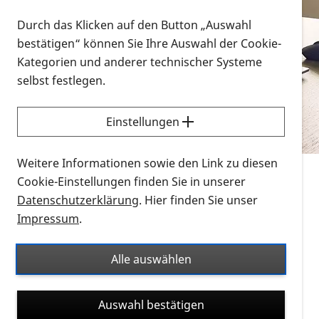
Vorlesen
Durch das Klicken auf den Button „Auswahl
bestätigen“ können Sie Ihre Auswahl der Cookie-
Alle Infomaterialien in verschiedenen
Kategorien und anderer technischer Systeme
Formaten an einem Ort
selbst festlegen.
Sie möchten wissen, wie Sie nach Infonmaterial
suchen und dieses bestellen bzw. herunterladen
Einstellungen
können? Schauen Sie sich die
Erklärvideos zum
Thema Infomaterial auf der PRO RETINA-Website
Weitere Informationen sowie den Link zu diesen
für blinde und sehbehinderte Menschen an.
Cookie-Einstellungen finden Sie in unserer
Datenschutzerklärung
. Hier finden Sie unser
Auf dieser Seite finden Sie sämtliches Infomaterial
Impressum
.
der PRO RETINA in all seinen Formaten an einem
Ort. Nutzen Sie den Formatfilter, um ausschließlich
Alle auswählen
nach Flyern und Broschüren, Audios oder Videos zu
suchen. Die meisten Flyer und Broschüren werden in
Auswahl bestätigen
verschiedenen Formaten angeboten: zur