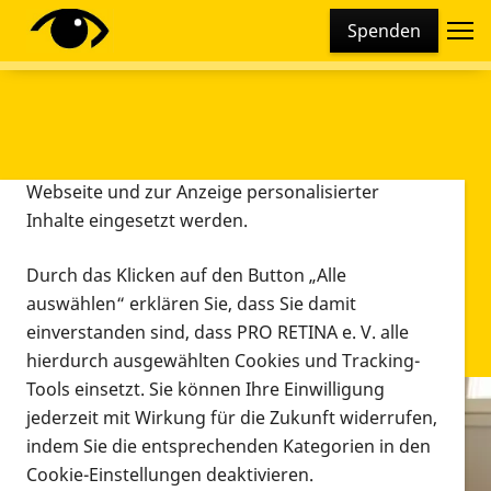
Cookie-Einstellungen
Spenden
Diese Webseite setzt verschiedene Cookies und
Tracking-Tools ein. Dies beinhaltet Cookies und
Tracking-Tools, die für den Betrieb der Webseite
technisch notwendig sind, die zu statistischen
Zwecken sowie zur besseren Bedienbarkeit der
Webseite und zur Anzeige personalisierter
Inhalte eingesetzt werden.
Durch das Klicken auf den Button „Alle
auswählen“ erklären Sie, dass Sie damit
einverstanden sind, dass PRO RETINA e. V. alle
hierdurch ausgewählten Cookies und Tracking-
Tools einsetzt. Sie können Ihre Einwilligung
jederzeit mit Wirkung für die Zukunft widerrufen,
Infomaterial
indem Sie die entsprechenden Kategorien in den
Infomaterial
Cookie-Einstellungen deaktivieren.