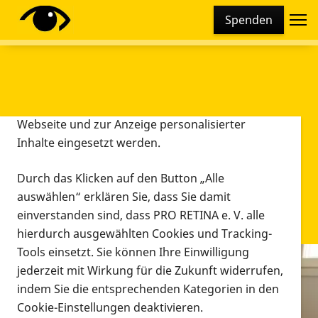
Cookie-Einstellungen
Spenden
Diese Webseite setzt verschiedene Cookies und
Tracking-Tools ein. Dies beinhaltet Cookies und
Tracking-Tools, die für den Betrieb der Webseite
technisch notwendig sind, die zu statistischen
Zwecken sowie zur besseren Bedienbarkeit der
Webseite und zur Anzeige personalisierter
Inhalte eingesetzt werden.
Durch das Klicken auf den Button „Alle
auswählen“ erklären Sie, dass Sie damit
einverstanden sind, dass PRO RETINA e. V. alle
hierdurch ausgewählten Cookies und Tracking-
Tools einsetzt. Sie können Ihre Einwilligung
jederzeit mit Wirkung für die Zukunft widerrufen,
Infomaterial
indem Sie die entsprechenden Kategorien in den
Infomaterial
Cookie-Einstellungen deaktivieren.