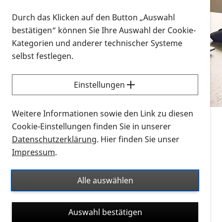
Vorlesen
Durch das Klicken auf den Button „Auswahl
bestätigen“ können Sie Ihre Auswahl der Cookie-
Alle Infomaterialien in verschiedenen
Kategorien und anderer technischer Systeme
Formaten an einem Ort
selbst festlegen.
Sie möchten wissen, wie Sie nach Infonmaterial
suchen und dieses bestellen bzw. herunterladen
Einstellungen
können? Schauen Sie sich die
Erklärvideos zum
Thema Infomaterial auf der PRO RETINA-Website
Weitere Informationen sowie den Link zu diesen
für blinde und sehbehinderte Menschen an.
Cookie-Einstellungen finden Sie in unserer
Datenschutzerklärung
. Hier finden Sie unser
Auf dieser Seite finden Sie sämtliches Infomaterial
Impressum
.
der PRO RETINA in all seinen Formaten an einem
Ort. Nutzen Sie den Formatfilter, um ausschließlich
Alle auswählen
nach Flyern und Broschüren, Audios oder Videos zu
suchen. Die meisten Flyer und Broschüren werden in
Auswahl bestätigen
verschiedenen Formaten angeboten: zur