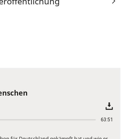
eröffentlichung
Menschen
63:51
 schon für Deutschland gekämpft hat und wie er