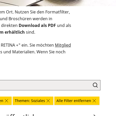
em Ort. Nutzen Sie den Formatfilter,
r und Broschüren werden in
 direkten
Download als PDF
und als
m erhältlich
sind.
O RETINA +" ein. Sie möchten
Mitglied
ds und Materialien. Wenn Sie noch
en
Themen: Soziales
Alle Filter entfernen