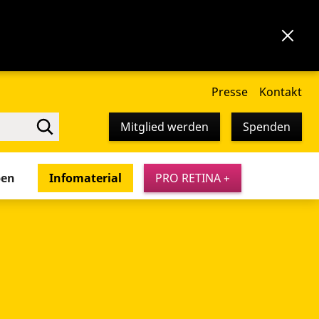
Presse
Kontakt
Mitglied werden
Spenden
pen
Infomaterial
PRO RETINA +