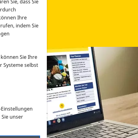
ren Sie, dass Sie
erdurch
 können Ihre
rrufen, indem Sie
ngen
 können Sie Ihre
r Systeme selbst
-Einstellungen
 in verschiedenen Formaten an e
n Sie unser
onmaterial suchen und dieses bestellen bzw. herunterladen
al auf der PRO RETINA-Website für blinde und sehbehi