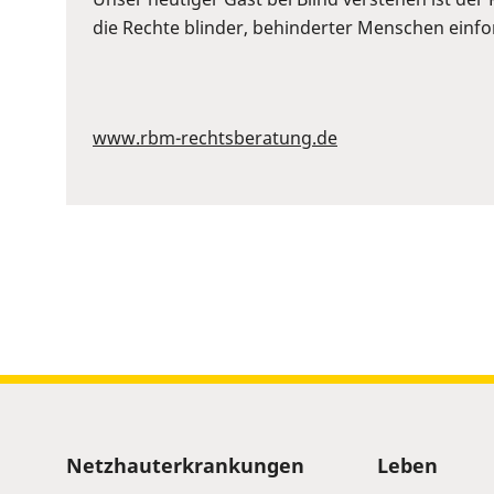
to
die Rechte blinder, behinderter Menschen einford
show
volume
slider.
www.rbm-rechtsberatung.de
Sitemap
Netzhauterkrankungen
Leben