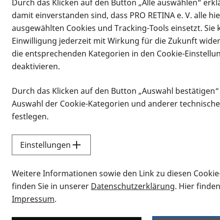
Durch das Klicken auf den Button „Alle auswählen“ erklä
damit einverstanden sind, dass PRO RETINA e. V. alle hi
ausgewählten Cookies und Tracking-Tools einsetzt. Sie
Einwilligung jederzeit mit Wirkung für die Zukunft wide
die entsprechenden Kategorien in den Cookie-Einstellu
deaktivieren.
Durch das Klicken auf den Button „Auswahl bestätigen“
Infomaterial
Auswahl der Cookie-Kategorien und anderer technische
Infomaterial
festlegen.
Einstellungen
Vorlesen
Weitere Informationen sowie den Link zu diesen Cookie
Alle Infomaterialien
finden Sie in unserer
Datenschutzerklärung
. Hier finde
Impressum
.
Sie möchten wissen, wie Sie nach Inf
Erklärvideos zum Thema Infomateri