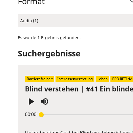
Format
Audio (1)
Es wurde 1 Ergebnis gefunden.
Suchergebnisse
Barrierefreiheit
Interessenvertretung
Leben
PRO RETINA
Blind verstehen | #41 Ein blin
Press
00:00
Enter
or
Space
Unser heutiger Gast bei Blind verstehen ist der