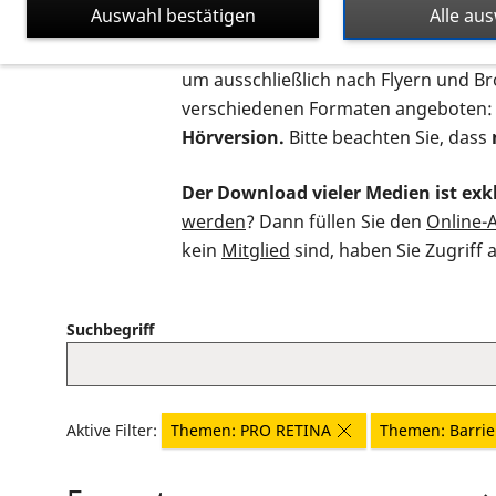
Auswahl bestätigen
Alle au
Auf dieser Seite finden Sie sämtliche
um ausschließlich nach Flyern und B
verschiedenen Formaten angeboten:
Hörversion.
Bitte beachten Sie, dass
Der Download vieler Medien ist exkl
werden
? Dann füllen Sie den
Online-
kein
Mitglied
sind, haben Sie Zugriff 
Suchbegriff
Aktive Filter:
Themen: PRO RETINA
Themen: Barrier