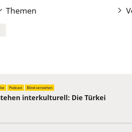
Themen
V
abe
Podcast
Blind verstehen
tehen interkulturell: Die Türkei