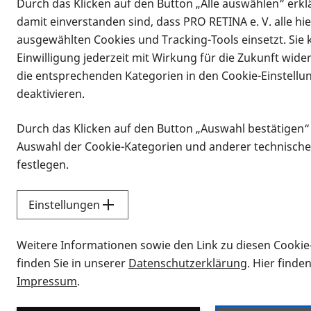
Durch das Klicken auf den Button „Alle auswählen“ erklä
damit einverstanden sind, dass PRO RETINA e. V. alle hi
ausgewählten Cookies und Tracking-Tools einsetzt. Sie
Einwilligung jederzeit mit Wirkung für die Zukunft wide
die entsprechenden Kategorien in den Cookie-Einstellu
deaktivieren.
Durch das Klicken auf den Button „Auswahl bestätigen“
Infomaterial
Auswahl der Cookie-Kategorien und anderer technische
Infomaterial
festlegen.
Einstellungen
Vorlesen
Weitere Informationen sowie den Link zu diesen Cookie
Alle Infomaterialien
finden Sie in unserer
Datenschutzerklärung
. Hier finde
Impressum
.
Sie möchten wissen, wie Sie nach Inf
Erklärvideos zum Thema Infomateri