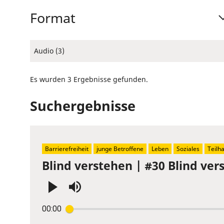
Format
Audio (3)
Es wurden 3 Ergebnisse gefunden.
Suchergebnisse
Barrierefreiheit
junge Betroffene
Leben
Soziales
Teilh
Blind verstehen | #30 Blind vers
Press
00:00
Enter