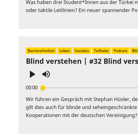
or
Was haben drei Student*Innen aus der Türkei m
Space
oder taktile Leitlinien? Ein neuer spannender 
to
show
volume
slider.
Barrierefreiheit
Leben
Soziales
Teilhabe
Podcast
Bli
Blind verstehen | #32 Blind ver
Press
00:00
Enter
or
Wir führen ein Gespräch mit Stephan Hüsler, der 
Space
gilt dies auch für blinde und seheingeschränkt
to
Kooperationen mit der deutschen Vereinigung? 
show
volume
slider.