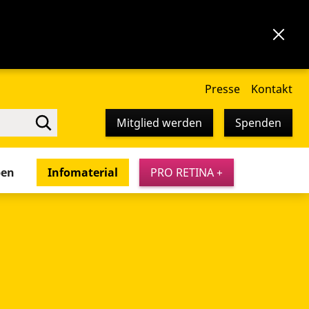
Presse
Kontakt
Mitglied werden
Spenden
pen
Infomaterial
PRO RETINA +