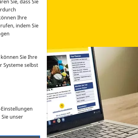
ren Sie, dass Sie
erdurch
 können Ihre
rrufen, indem Sie
ngen
 können Sie Ihre
r Systeme selbst
-Einstellungen
 in verschiedenen Formaten an e
n Sie unser
onmaterial suchen und dieses bestellen bzw. herunterladen
al auf der PRO RETINA-Website für blinde und sehbehi