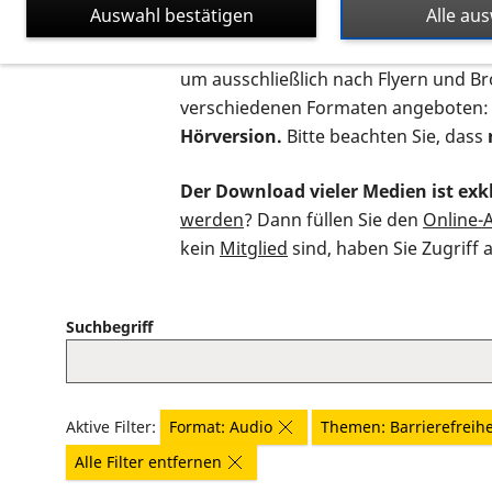
Auswahl bestätigen
Alle au
Auf dieser Seite finden Sie sämtliche
um ausschließlich nach Flyern und B
verschiedenen Formaten angeboten:
Hörversion.
Bitte beachten Sie, dass
Der Download vieler Medien ist exkl
werden
? Dann füllen Sie den
Online-
kein
Mitglied
sind, haben Sie Zugriff 
Suchbegriff
Aktive Filter:
Format: Audio
Themen: Barrierefreihe
Alle Filter entfernen