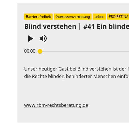
Barrierefreiheit
Interessenvertretung
Leben
PRO RETINA
Blind verstehen | #41 Ein blin
Press
00:00
Enter
or
Space
Unser heutiger Gast bei Blind verstehen ist der
to
die Rechte blinder, behinderter Menschen einford
show
volume
slider.
www.rbm-rechtsberatung.de