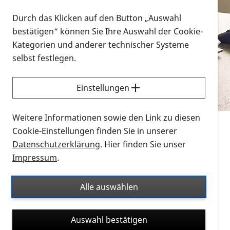
Vorlesen
Durch das Klicken auf den Button „Auswahl
bestätigen“ können Sie Ihre Auswahl der Cookie-
Alle Infomaterialien in verschiedenen
Kategorien und anderer technischer Systeme
Formaten an einem Ort
selbst festlegen.
Sie möchten wissen, wie Sie nach Infonmaterial
suchen und dieses bestellen bzw. herunterladen
Einstellungen
können? Schauen Sie sich die
Erklärvideos zum
Thema Infomaterial auf der PRO RETINA-Website
Weitere Informationen sowie den Link zu diesen
für blinde und sehbehinderte Menschen an.
Cookie-Einstellungen finden Sie in unserer
Datenschutzerklärung
. Hier finden Sie unser
Auf dieser Seite finden Sie sämtliches Infomaterial
Impressum
.
der PRO RETINA in all seinen Formaten an einem
Ort. Nutzen Sie den Formatfilter, um ausschließlich
Alle auswählen
nach Flyern und Broschüren, Audios oder Videos zu
suchen. Die meisten Flyer und Broschüren werden in
Auswahl bestätigen
verschiedenen Formaten angeboten: zur