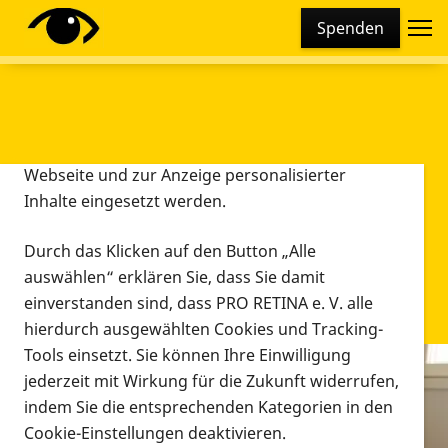
Cookie-Einstellungen
Spenden
Diese Webseite setzt verschiedene Cookies und
Tracking-Tools ein. Dies beinhaltet Cookies und
Tracking-Tools, die für den Betrieb der Webseite
technisch notwendig sind, die zu statistischen
Zwecken sowie zur besseren Bedienbarkeit der
Webseite und zur Anzeige personalisierter
Inhalte eingesetzt werden.
Durch das Klicken auf den Button „Alle
auswählen“ erklären Sie, dass Sie damit
einverstanden sind, dass PRO RETINA e. V. alle
hierdurch ausgewählten Cookies und Tracking-
Tools einsetzt. Sie können Ihre Einwilligung
jederzeit mit Wirkung für die Zukunft widerrufen,
Infomaterial
indem Sie die entsprechenden Kategorien in den
Infomaterial
Cookie-Einstellungen deaktivieren.