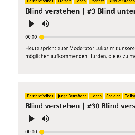
Barrierefreiheit
Freizeit
Leben
Podcast
Blind verstehen
Blind verstehen | #3 Blind unte
Press
00:00
Enter
or
Heute spricht euer Moderator Lukas mit unser
Space
möglichen aufkommenden Hürden, die es zu meis
to
show
volume
slider.
Barrierefreiheit
junge Betroffene
Leben
Soziales
Teilh
Blind verstehen | #30 Blind vers
Press
00:00
Enter