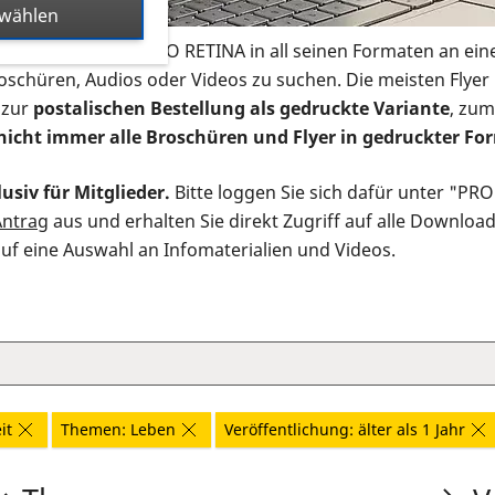
swählen
s Infomaterial der PRO RETINA in all seinen Formaten an ein
roschüren, Audios oder Videos zu suchen. Die meisten Flye
 zur
postalischen Bestellung als gedruckte Variante
, zum
nicht immer alle Broschüren und Flyer in gedruckter For
usiv für Mitglieder.
Bitte loggen Sie sich dafür unter "PR
Antrag
aus und erhalten Sie direkt Zugriff auf alle Downloa
auf eine Auswahl an Infomaterialien und Videos.
it
Themen: Leben
Veröffentlichung: älter als 1 Jahr