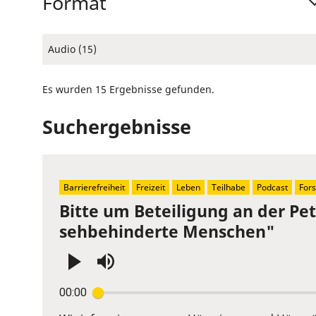
Format
Audio (15)
Es wurden 15 Ergebnisse gefunden.
Suchergebnisse
Barrierefreiheit
Freizeit
Leben
Teilhabe
Podcast
For
Bitte um Beteiligung an der Pe
sehbehinderte Menschen"
Press
00:00
Enter
or