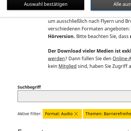
Auswahl bestätigen
Alle au
Auf dieser Seite finden Sie sämtliche
um ausschließlich nach Flyern und B
verschiedenen Formaten angeboten:
Hörversion.
Bitte beachten Sie, dass
Der Download vieler Medien ist exkl
werden
? Dann füllen Sie den
Online-
kein
Mitglied
sind, haben Sie Zugriff 
Suchbegriff
Aktive Filter:
Format: Audio
Themen: Barrierefreihe