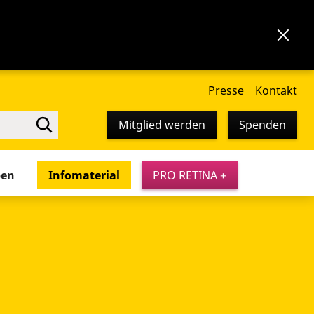
Presse
Kontakt
Mitglied werden
Spenden
pen
Infomaterial
PRO RETINA +