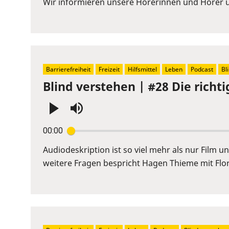
Wir informieren unsere Hörerinnen und Hörer üb
Space
to
show
volume
slider.
Barrierefreiheit
Freizeit
Hilfsmittel
Leben
Podcast
Bl
Blind verstehen | #28 Die richti
Press
00:00
Enter
or
Audiodeskription ist so viel mehr als nur Film
Space
weitere Fragen bespricht Hagen Thieme mit Flor
to
show
volume
slider.