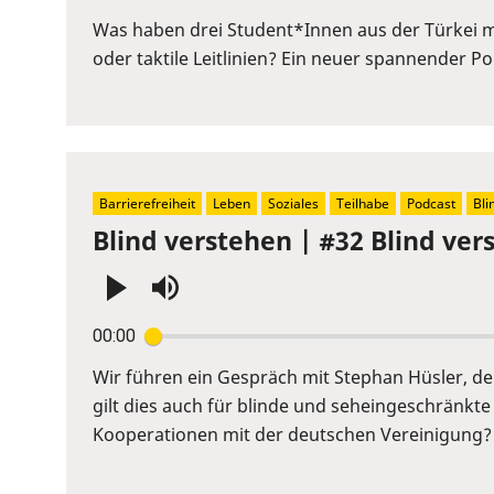
or
Was haben drei Student*Innen aus der Türkei m
Space
oder taktile Leitlinien? Ein neuer spannender 
to
show
volume
slider.
Barrierefreiheit
Leben
Soziales
Teilhabe
Podcast
Bli
Blind verstehen | #32 Blind ver
Press
00:00
Enter
or
Wir führen ein Gespräch mit Stephan Hüsler, der 
Space
gilt dies auch für blinde und seheingeschränkt
to
Kooperationen mit der deutschen Vereinigung? 
show
volume