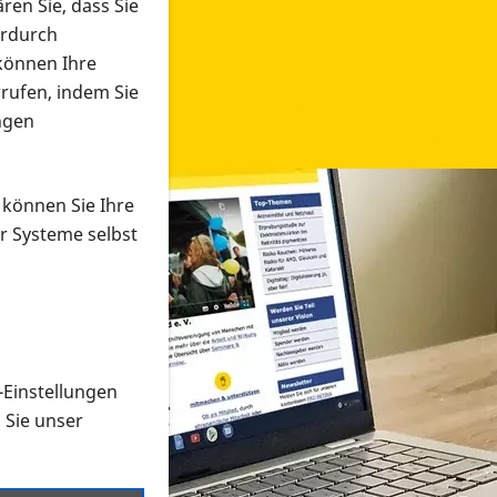
ren Sie, dass Sie
erdurch
 können Ihre
rrufen, indem Sie
ngen
 können Sie Ihre
r Systeme selbst
-Einstellungen
 in verschiedenen Formaten an e
n Sie unser
onmaterial suchen und dieses bestellen bzw. herunterladen
al auf der PRO RETINA-Website für blinde und sehbehi