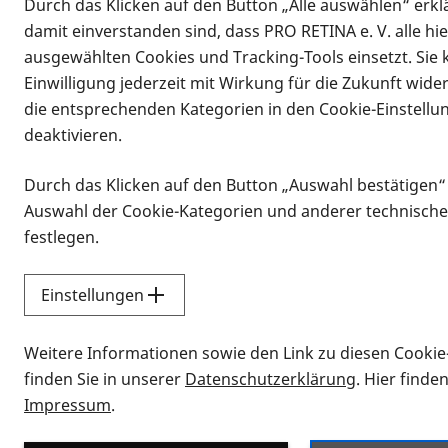
Durch das Klicken auf den Button „Alle auswählen“ erklä
damit einverstanden sind, dass PRO RETINA e. V. alle hi
ausgewählten Cookies und Tracking-Tools einsetzt. Sie
Einwilligung jederzeit mit Wirkung für die Zukunft wide
die entsprechenden Kategorien in den Cookie-Einstellu
deaktivieren.
Durch das Klicken auf den Button „Auswahl bestätigen“
Infomaterial
Auswahl der Cookie-Kategorien und anderer technische
Infomaterial
festlegen.
Einstellungen
Vorlesen
Weitere Informationen sowie den Link zu diesen Cookie
Alle Infomaterialien
finden Sie in unserer
Datenschutzerklärung
. Hier finde
Impressum
.
Sie möchten wissen, wie Sie nach Inf
Erklärvideos zum Thema Infomateri