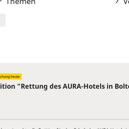
Themen
V
schung heute
tition "Rettung des AURA-Hotels in Bol