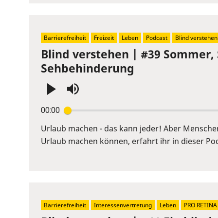
slider.
Barrierefreiheit
Freizeit
Leben
Podcast
Blind verstehen
Blind verstehen | #39 Sommer,
Sehbehinderung
Press
00:00
Enter
or
Urlaub machen - das kann jeder! Aber Mensche
Space
Urlaub machen können, erfahrt ihr in dieser Po
to
show
volume
slider.
Barrierefreiheit
Interessenvertretung
Leben
PRO RETINA