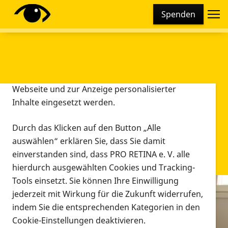
Cookie-Einstellungen
Spenden
Diese Webseite setzt verschiedene Cookies und
Tracking-Tools ein. Dies beinhaltet Cookies und
Tracking-Tools, die für den Betrieb der Webseite
technisch notwendig sind, die zu statistischen
Zwecken sowie zur besseren Bedienbarkeit der
Webseite und zur Anzeige personalisierter
Inhalte eingesetzt werden.
Durch das Klicken auf den Button „Alle
auswählen“ erklären Sie, dass Sie damit
einverstanden sind, dass PRO RETINA e. V. alle
hierdurch ausgewählten Cookies und Tracking-
Tools einsetzt. Sie können Ihre Einwilligung
jederzeit mit Wirkung für die Zukunft widerrufen,
Infomaterial
indem Sie die entsprechenden Kategorien in den
Infomaterial
Cookie-Einstellungen deaktivieren.