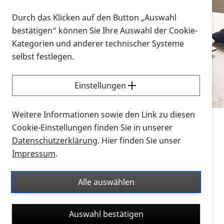
Vorlesen
Durch das Klicken auf den Button „Auswahl
bestätigen“ können Sie Ihre Auswahl der Cookie-
Alle Infomaterialien in verschiedenen
Kategorien und anderer technischer Systeme
Formaten an einem Ort
selbst festlegen.
Sie möchten wissen, wie Sie nach Infonmaterial
suchen und dieses bestellen bzw. herunterladen
Einstellungen
können? Schauen Sie sich die
Erklärvideos zum
Thema Infomaterial auf der PRO RETINA-Website
Weitere Informationen sowie den Link zu diesen
für blinde und sehbehinderte Menschen an.
Cookie-Einstellungen finden Sie in unserer
Datenschutzerklärung
. Hier finden Sie unser
Auf dieser Seite finden Sie sämtliches Infomaterial
Impressum
.
der PRO RETINA in all seinen Formaten an einem
Ort. Nutzen Sie den Formatfilter, um ausschließlich
Alle auswählen
nach Flyern und Broschüren, Audios oder Videos zu
suchen. Die meisten Flyer und Broschüren werden in
Auswahl bestätigen
verschiedenen Formaten angeboten: zur