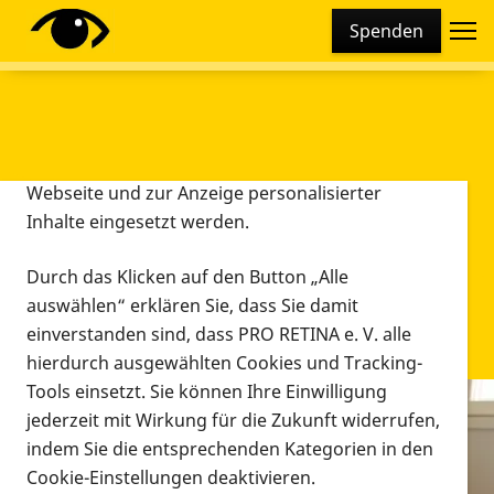
Cookie-Einstellungen
Spenden
Diese Webseite setzt verschiedene Cookies und
Tracking-Tools ein. Dies beinhaltet Cookies und
Tracking-Tools, die für den Betrieb der Webseite
technisch notwendig sind, die zu statistischen
Zwecken sowie zur besseren Bedienbarkeit der
Webseite und zur Anzeige personalisierter
Inhalte eingesetzt werden.
Durch das Klicken auf den Button „Alle
auswählen“ erklären Sie, dass Sie damit
einverstanden sind, dass PRO RETINA e. V. alle
hierdurch ausgewählten Cookies und Tracking-
Tools einsetzt. Sie können Ihre Einwilligung
jederzeit mit Wirkung für die Zukunft widerrufen,
Infomaterial
indem Sie die entsprechenden Kategorien in den
Infomaterial
Cookie-Einstellungen deaktivieren.