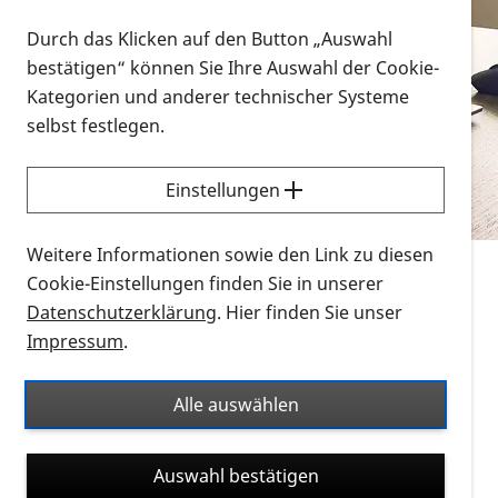
Vorlesen
Durch das Klicken auf den Button „Auswahl
bestätigen“ können Sie Ihre Auswahl der Cookie-
Alle Infomaterialien in verschiedenen
Kategorien und anderer technischer Systeme
Formaten an einem Ort
selbst festlegen.
Sie möchten wissen, wie Sie nach Infonmaterial
suchen und dieses bestellen bzw. herunterladen
Einstellungen
können? Schauen Sie sich die
Erklärvideos zum
Thema Infomaterial auf der PRO RETINA-Website
Weitere Informationen sowie den Link zu diesen
für blinde und sehbehinderte Menschen an.
Cookie-Einstellungen finden Sie in unserer
Datenschutzerklärung
. Hier finden Sie unser
Auf dieser Seite finden Sie sämtliches Infomaterial
Impressum
.
der PRO RETINA in all seinen Formaten an einem
Ort. Nutzen Sie den Formatfilter, um ausschließlich
Alle auswählen
nach Flyern und Broschüren, Audios oder Videos zu
suchen. Die meisten Flyer und Broschüren werden in
Auswahl bestätigen
verschiedenen Formaten angeboten: zur