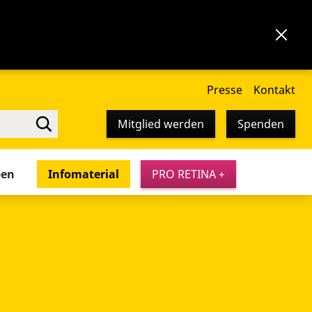
Presse
Kontakt
Mitglied werden
Spenden
pen
Infomaterial
PRO RETINA +