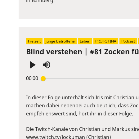
in Bamberg.
to
show
volume
slider.
Freizeit
junge Betroffene
Leben
PRO RETINA
Podcast
Blind verstehen | #81 Zocken f
Press
00:00
Enter
or
Space
In dieser Folge unterhält sich Iris mit Christi
to
machen dabei nebenbei auch deutlich, dass Zock
show
empfehlenswert sind, hört ihr in dieser Folge.
volume
slider.
Die Twitch-Kanäle von Christian und Markus sin
⁠www.twitch.tv/lockuman
⁠ (Christian)