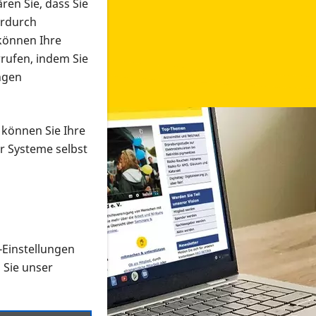
ren Sie, dass Sie
erdurch
 können Ihre
rrufen, indem Sie
ngen
 können Sie Ihre
r Systeme selbst
-Einstellungen
 in verschiedenen Formaten an e
n Sie unser
onmaterial suchen und dieses bestellen bzw. herunterladen
al auf der PRO RETINA-Website für blinde und sehbehi