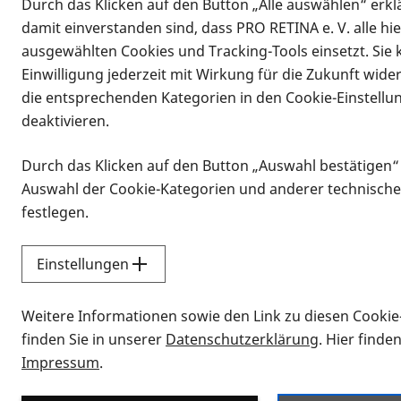
Durch das Klicken auf den Button „Alle auswählen“ erklä
damit einverstanden sind, dass PRO RETINA e. V. alle hi
ausgewählten Cookies und Tracking-Tools einsetzt. Sie
Einwilligung jederzeit mit Wirkung für die Zukunft wide
die entsprechenden Kategorien in den Cookie-Einstellu
deaktivieren.
Durch das Klicken auf den Button „Auswahl bestätigen“
Infomaterial
Auswahl der Cookie-Kategorien und anderer technische
Infomaterial
festlegen.
Einstellungen
Vorlesen
Weitere Informationen sowie den Link zu diesen Cookie
Alle Infomaterialien
finden Sie in unserer
Datenschutzerklärung
. Hier finde
Impressum
.
Sie möchten wissen, wie Sie nach Inf
Erklärvideos zum Thema Infomateri