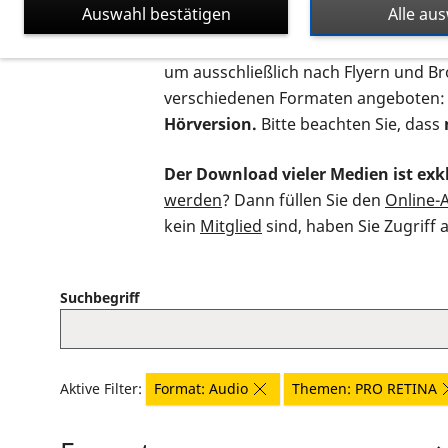
Auswahl bestätigen
Alle au
Auf dieser Seite finden Sie sämtliche
um ausschließlich nach Flyern und B
verschiedenen Formaten angeboten:
Hörversion.
Bitte beachten Sie, dass
Der Download vieler Medien ist exkl
werden
? Dann füllen Sie den
Online-
kein
Mitglied
sind, haben Sie Zugriff 
Suchbegriff
Aktive Filter:
Format: Audio
Themen: PRO RETINA