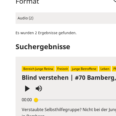
Format
Audio (2)
Es wurden 2 Ergebnisse gefunden.
Suchergebnisse
Bereich Junge Retina
Freizeit
junge Betroffene
Leben
P
Blind verstehen | #70 Bamberg
Press
00:00
Enter
or
Verstaubte Selbsthilfegruppe? Nicht bei der Ju
Space