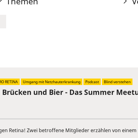
Themen
V
RO RETINA
Umgang mit Netzhauterkrankung
Podcast
Blind verstehen
, Brücken und Bier - Das Summer Meetu
ngen Retina! Zwei betroffene Mitglieder erzählen von ein