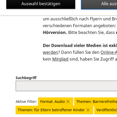
Auswahl bestätigen
Alle au
Auf dieser Seite finden Sie sämtliche
um ausschließlich nach Flyern und B
verschiedenen Formaten angeboten:
Hörversion.
Bitte beachten Sie, dass
Der Download vieler Medien ist exkl
werden
? Dann füllen Sie den
Online-
kein
Mitglied
sind, haben Sie Zugriff 
Suchbegriff
Aktive Filter:
Format: Audio
Themen: Barrierefreihe
Themen: für Eltern betroffener Kinder
Veröffentlic