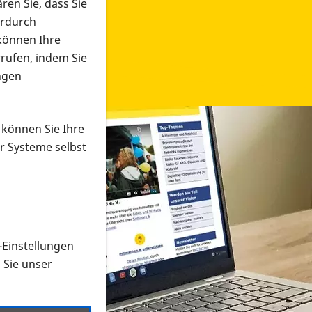
ren Sie, dass Sie
erdurch
 können Ihre
rrufen, indem Sie
ngen
 können Sie Ihre
r Systeme selbst
-Einstellungen
 in verschiedenen Formaten an e
n Sie unser
onmaterial suchen und dieses bestellen bzw. herunterladen
al auf der PRO RETINA-Website für blinde und sehbehi