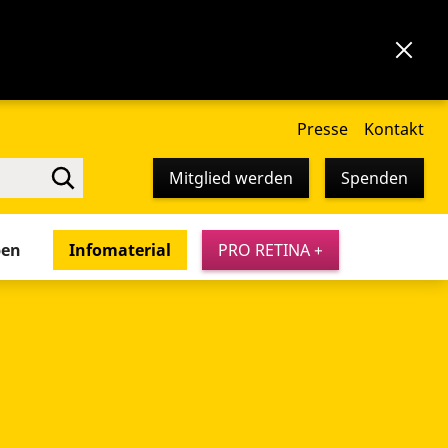
Presse
Kontakt
Mitglied werden
Spenden
pen
Infomaterial
PRO RETINA +