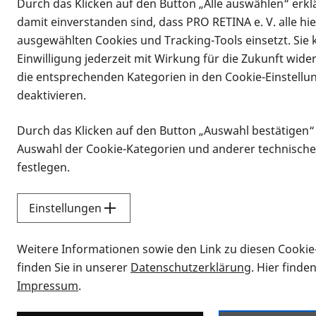
Durch das Klicken auf den Button „Alle auswählen“ erklä
damit einverstanden sind, dass PRO RETINA e. V. alle hi
ausgewählten Cookies und Tracking-Tools einsetzt. Sie
Einwilligung jederzeit mit Wirkung für die Zukunft wide
die entsprechenden Kategorien in den Cookie-Einstellu
deaktivieren.
Durch das Klicken auf den Button „Auswahl bestätigen“
Infomaterial
Auswahl der Cookie-Kategorien und anderer technische
Infomaterial
festlegen.
Einstellungen
Vorlesen
Weitere Informationen sowie den Link zu diesen Cookie
Alle Infomaterialien
finden Sie in unserer
Datenschutzerklärung
. Hier finde
Impressum
.
Sie möchten wissen, wie Sie nach Inf
Erklärvideos zum Thema Infomateri