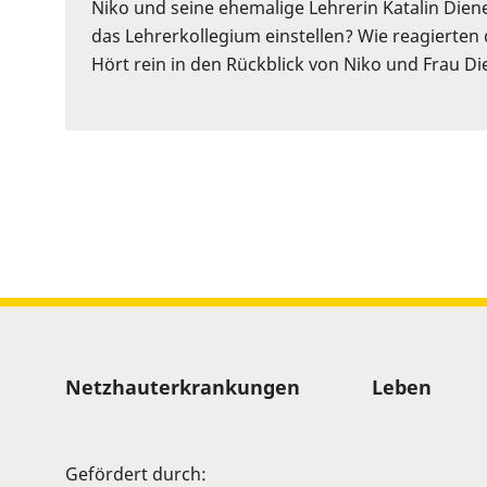
or
Niko und seine ehemalige Lehrerin Katalin Diene
Space
das Lehrerkollegium einstellen? Wie reagierten 
to
Hört rein in den Rückblick von Niko und Frau Die
show
volume
slider.
Sitemap
Netzhauterkrankungen
Leben
Gefördert durch: