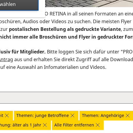
swählen
s Infomaterial der PRO RETINA in all seinen Formaten an ein
roschüren, Audios oder Videos zu suchen. Die meisten Flye
 zur
postalischen Bestellung als gedruckte Variante
, zum
nicht immer alle Broschüren und Flyer in gedruckter For
usiv für Mitglieder.
Bitte loggen Sie sich dafür unter "PR
Antrag
aus und erhalten Sie direkt Zugriff auf alle Downloa
auf eine Auswahl an Infomaterialien und Videos.
it
Themen: junge Betroffene
Themen: Angehörige
hung: älter als 1 Jahr
Alle Filter entfernen