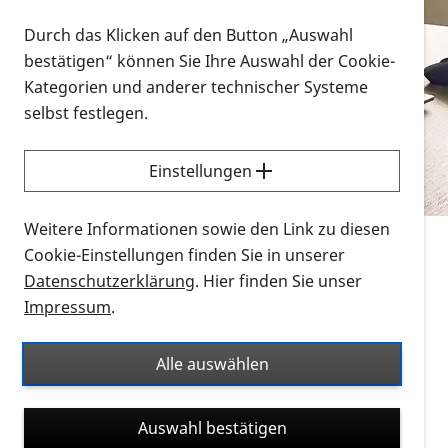
Vorlesen
Durch das Klicken auf den Button „Auswahl
bestätigen“ können Sie Ihre Auswahl der Cookie-
Alle Infomaterialien in verschiedenen
Kategorien und anderer technischer Systeme
Formaten an einem Ort
selbst festlegen.
Sie möchten wissen, wie Sie nach Infonmaterial
suchen und dieses bestellen bzw. herunterladen
Einstellungen
können? Schauen Sie sich die
Erklärvideos zum
Thema Infomaterial auf der PRO RETINA-Website
Weitere Informationen sowie den Link zu diesen
für blinde und sehbehinderte Menschen an.
Cookie-Einstellungen finden Sie in unserer
Datenschutzerklärung
. Hier finden Sie unser
Auf dieser Seite finden Sie sämtliches Infomaterial
Impressum
.
der PRO RETINA in all seinen Formaten an einem
Ort. Nutzen Sie den Formatfilter, um ausschließlich
Alle auswählen
nach Flyern und Broschüren, Audios oder Videos zu
suchen. Die meisten Flyer und Broschüren werden in
Auswahl bestätigen
verschiedenen Formaten angeboten: zur