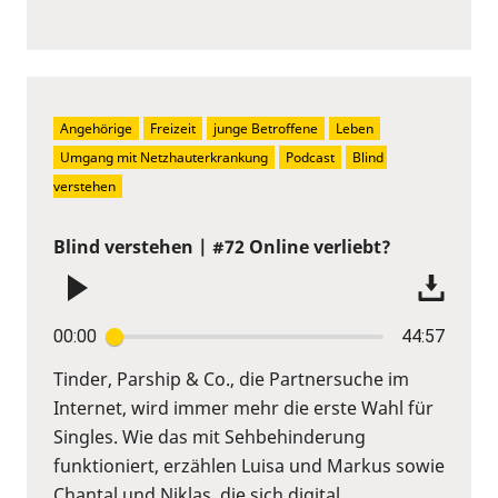
Angehörige
Freizeit
junge Betroffene
Leben
Umgang mit Netzhauterkrankung
Podcast
Blind 
verstehen
Blind verstehen | #72 Online verliebt?
00:00
44:57
Tinder, Parship & Co., die Partnersuche im
Internet, wird immer mehr die erste Wahl für
Singles. Wie das mit Sehbehinderung
funktioniert, erzählen Luisa und Markus sowie
Chantal und Niklas, die sich digital