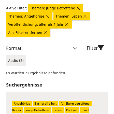
Aktive Filter:
Themen: junge Betroffene
Themen: Angehörige
Themen: Leben
Veröffentlichung: älter als 1 Jahr
Alle Filter entfernen
Filter
Format
Audio (2)
Es wurden 2 Ergebnisse gefunden.
Suchergebnisse
Angehörige
Barrierefreiheit
für Eltern betroffener 
Kinder
junge Betroffene
Leben
Podcast
Blind 