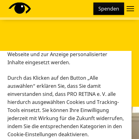
Cookie-Einstellungen
Spenden
Diese Webseite setzt verschiedene Cookies und
Tracking-Tools ein. Dies beinhaltet Cookies und
Tracking-Tools, die für den Betrieb der Webseite
technisch notwendig sind, die zu statistischen
Zwecken sowie zur besseren Bedienbarkeit der
Webseite und zur Anzeige personalisierter
Inhalte eingesetzt werden.
Durch das Klicken auf den Button „Alle
auswählen“ erklären Sie, dass Sie damit
einverstanden sind, dass PRO RETINA e. V. alle
hierdurch ausgewählten Cookies und Tracking-
Tools einsetzt. Sie können Ihre Einwilligung
jederzeit mit Wirkung für die Zukunft widerrufen,
Infomaterial
indem Sie die entsprechenden Kategorien in den
Infomaterial
Cookie-Einstellungen deaktivieren.