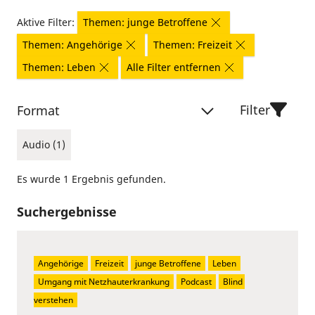
Aktive Filter:
Themen: junge Betroffene
Themen: Angehörige
Themen: Freizeit
Themen: Leben
Alle Filter entfernen
Filter
Format
Audio (1)
Es wurde 1 Ergebnis gefunden.
Suchergebnisse
Angehörige
Freizeit
junge Betroffene
Leben
Umgang mit Netzhauterkrankung
Podcast
Blind 
verstehen