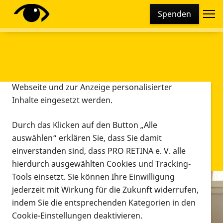
Cookie-Einstellungen
Spenden
Diese Webseite setzt verschiedene Cookies und
Tracking-Tools ein. Dies beinhaltet Cookies und
Tracking-Tools, die für den Betrieb der Webseite
technisch notwendig sind, die zu statistischen
Zwecken sowie zur besseren Bedienbarkeit der
Webseite und zur Anzeige personalisierter
Inhalte eingesetzt werden.
Durch das Klicken auf den Button „Alle
auswählen“ erklären Sie, dass Sie damit
einverstanden sind, dass PRO RETINA e. V. alle
hierdurch ausgewählten Cookies und Tracking-
Tools einsetzt. Sie können Ihre Einwilligung
jederzeit mit Wirkung für die Zukunft widerrufen,
Infomaterial
indem Sie die entsprechenden Kategorien in den
Infomaterial
Cookie-Einstellungen deaktivieren.