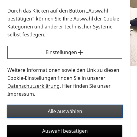
Vorlesen
Durch das Klicken auf den Button „Auswahl
bestätigen“ können Sie Ihre Auswahl der Cookie-
Alle Infomaterialien in verschiedenen
Kategorien und anderer technischer Systeme
Formaten an einem Ort
selbst festlegen.
Sie möchten wissen, wie Sie nach Infonmaterial
suchen und dieses bestellen bzw. herunterladen
Einstellungen
können? Schauen Sie sich die
Erklärvideos zum
Thema Infomaterial auf der PRO RETINA-Website
Weitere Informationen sowie den Link zu diesen
für blinde und sehbehinderte Menschen an.
Cookie-Einstellungen finden Sie in unserer
Datenschutzerklärung
. Hier finden Sie unser
Auf dieser Seite finden Sie sämtliches Infomaterial
Impressum
.
der PRO RETINA in all seinen Formaten an einem
Ort. Nutzen Sie den Formatfilter, um ausschließlich
Alle auswählen
nach Flyern und Broschüren, Audios oder Videos zu
suchen. Die meisten Flyer und Broschüren werden in
Auswahl bestätigen
verschiedenen Formaten angeboten: zur