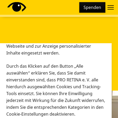
Cookie-Einstellungen
Spenden
Diese Webseite setzt verschiedene Cookies und
Tracking-Tools ein. Dies beinhaltet Cookies und
Tracking-Tools, die für den Betrieb der Webseite
technisch notwendig sind, die zu statistischen
Zwecken sowie zur besseren Bedienbarkeit der
Webseite und zur Anzeige personalisierter
Inhalte eingesetzt werden.
Durch das Klicken auf den Button „Alle
auswählen“ erklären Sie, dass Sie damit
einverstanden sind, dass PRO RETINA e. V. alle
hierdurch ausgewählten Cookies und Tracking-
Tools einsetzt. Sie können Ihre Einwilligung
jederzeit mit Wirkung für die Zukunft widerrufen,
Infomaterial
indem Sie die entsprechenden Kategorien in den
Infomaterial
Cookie-Einstellungen deaktivieren.