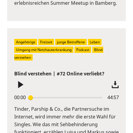
erlebnisreichen Summer Meetup in Bamberg.
Angehörige
Freizeit
junge Betroffene
Leben
Umgang mit Netzhauterkrankung
Podcast
Blind 
verstehen
Blind verstehen | #72 Online verliebt?
00:00
44:57
Tinder, Parship & Co., die Partnersuche im
Internet, wird immer mehr die erste Wahl für
Singles. Wie das mit Sehbehinderung
funktioniert, erzählen Luisa und Markus sowie