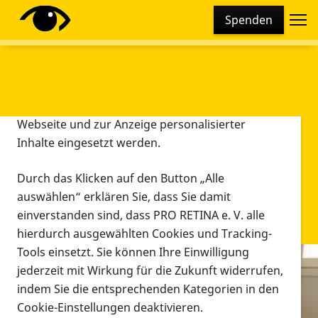
Cookie-Einstellungen
Spenden
Diese Webseite setzt verschiedene Cookies und
Tracking-Tools ein. Dies beinhaltet Cookies und
Tracking-Tools, die für den Betrieb der Webseite
technisch notwendig sind, die zu statistischen
Zwecken sowie zur besseren Bedienbarkeit der
Webseite und zur Anzeige personalisierter
Inhalte eingesetzt werden.
Durch das Klicken auf den Button „Alle
auswählen“ erklären Sie, dass Sie damit
einverstanden sind, dass PRO RETINA e. V. alle
hierdurch ausgewählten Cookies und Tracking-
Tools einsetzt. Sie können Ihre Einwilligung
jederzeit mit Wirkung für die Zukunft widerrufen,
Infomaterial
indem Sie die entsprechenden Kategorien in den
Infomaterial
Cookie-Einstellungen deaktivieren.