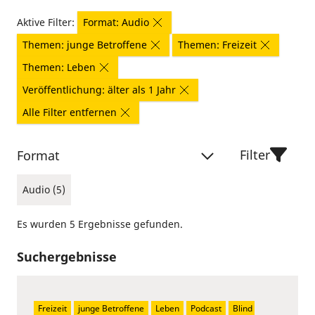
Aktive Filter:
Format: Audio
Themen: junge Betroffene
Themen: Freizeit
Themen: Leben
Veröffentlichung: älter als 1 Jahr
Alle Filter entfernen
Filter
Format
Audio (5)
Es wurden 5 Ergebnisse gefunden.
Suchergebnisse
Freizeit
junge Betroffene
Leben
Podcast
Blind 