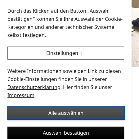
Vorlesen
Durch das Klicken auf den Button „Auswahl
bestätigen“ können Sie Ihre Auswahl der Cookie-
Alle Infomaterialien in verschiedenen
Kategorien und anderer technischer Systeme
Formaten an einem Ort
selbst festlegen.
Sie möchten wissen, wie Sie nach Infonmaterial
suchen und dieses bestellen bzw. herunterladen
Einstellungen
können? Schauen Sie sich die
Erklärvideos zum
Thema Infomaterial auf der PRO RETINA-Website
Weitere Informationen sowie den Link zu diesen
für blinde und sehbehinderte Menschen an.
Cookie-Einstellungen finden Sie in unserer
Datenschutzerklärung
. Hier finden Sie unser
Auf dieser Seite finden Sie sämtliches Infomaterial
Impressum
.
der PRO RETINA in all seinen Formaten an einem
Ort. Nutzen Sie den Formatfilter, um ausschließlich
Alle auswählen
nach Flyern und Broschüren, Audios oder Videos zu
suchen. Die meisten Flyer und Broschüren werden in
Auswahl bestätigen
verschiedenen Formaten angeboten: zur