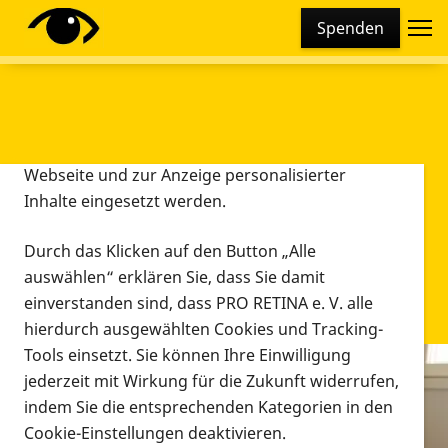
Cookie-Einstellungen
Spenden
Diese Webseite setzt verschiedene Cookies und
Tracking-Tools ein. Dies beinhaltet Cookies und
Tracking-Tools, die für den Betrieb der Webseite
technisch notwendig sind, die zu statistischen
Zwecken sowie zur besseren Bedienbarkeit der
Webseite und zur Anzeige personalisierter
Inhalte eingesetzt werden.
Durch das Klicken auf den Button „Alle
auswählen“ erklären Sie, dass Sie damit
einverstanden sind, dass PRO RETINA e. V. alle
hierdurch ausgewählten Cookies und Tracking-
Tools einsetzt. Sie können Ihre Einwilligung
jederzeit mit Wirkung für die Zukunft widerrufen,
Infomaterial
indem Sie die entsprechenden Kategorien in den
Infomaterial
Cookie-Einstellungen deaktivieren.