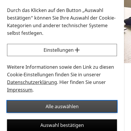
Vorlesen
Durch das Klicken auf den Button „Auswahl
bestätigen“ können Sie Ihre Auswahl der Cookie-
Alle Infomaterialien in verschiedenen
Kategorien und anderer technischer Systeme
Formaten an einem Ort
selbst festlegen.
Sie möchten wissen, wie Sie nach Infonmaterial
suchen und dieses bestellen bzw. herunterladen
Einstellungen
können? Schauen Sie sich die
Erklärvideos zum
Thema Infomaterial auf der PRO RETINA-Website
Weitere Informationen sowie den Link zu diesen
für blinde und sehbehinderte Menschen an.
Cookie-Einstellungen finden Sie in unserer
Datenschutzerklärung
. Hier finden Sie unser
Auf dieser Seite finden Sie sämtliches Infomaterial
Impressum
.
der PRO RETINA in all seinen Formaten an einem
Ort. Nutzen Sie den Formatfilter, um ausschließlich
Alle auswählen
nach Flyern und Broschüren, Audios oder Videos zu
suchen. Die meisten Flyer und Broschüren werden in
Auswahl bestätigen
verschiedenen Formaten angeboten: zur