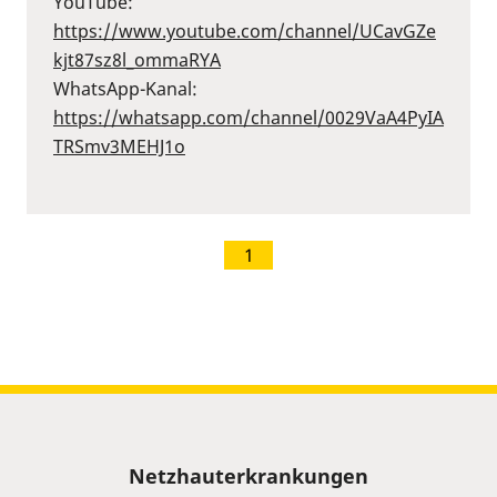
YouTube:
⁠https://www.youtube.com/channel/UCavGZe
kjt87sz8l_ommaRYA⁠
WhatsApp-Kanal:
⁠https://whatsapp.com/channel/0029VaA4PyIA
TRSmv3MEHJ1o⁠
1
Sitemap
Netzhauterkrankungen