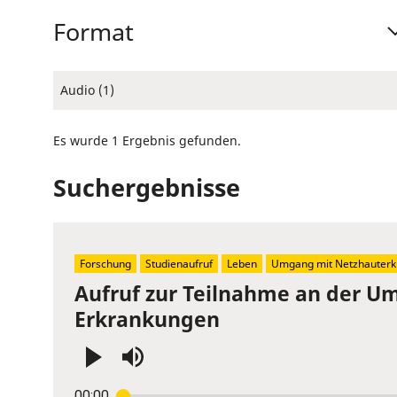
Format
Audio (1)
Es wurde 1 Ergebnis gefunden.
Suchergebnisse
Forschung
Studienaufruf
Leben
Umgang mit Netzhauterk
Aufruf zur Teilnahme an der U
Erkrankungen
Press
00:00