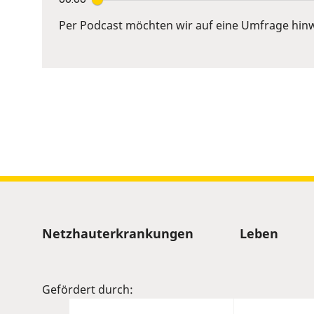
Enter
or
Per Podcast möchten wir auf eine Umfrage hinw
Space
to
show
volume
slider.
Sitemap
Netzhauterkrankungen
Leben
Gefördert durch: