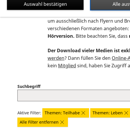
Auswahl bestätigen
Alle au
Auf dieser Seite finden Sie sämtliche
um ausschließlich nach Flyern und B
verschiedenen Formaten angeboten:
Hörversion.
Bitte beachten Sie, dass
Der Download vieler Medien ist exkl
werden
? Dann füllen Sie den
Online-
kein
Mitglied
sind, haben Sie Zugriff 
Suchbegriff
Aktive Filter:
Themen: Teilhabe
Themen: Leben
Alle Filter entfernen