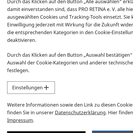
Durch das Klicken auf den Button „Alle auswählen“ erklä
damit einverstanden sind, dass PRO RETINA e. V. alle hi
ausgewählten Cookies und Tracking-Tools einsetzt. Sie
Einwilligung jederzeit mit Wirkung für die Zukunft wide
die entsprechenden Kategorien in den Cookie-Einstellu
deaktivieren.
Durch das Klicken auf den Button „Auswahl bestätigen“
Infomaterial
Auswahl der Cookie-Kategorien und anderer technische
Infomaterial
festlegen.
Einstellungen
Vorlesen
Weitere Informationen sowie den Link zu diesen Cookie
Alle Infomaterialien
finden Sie in unserer
Datenschutzerklärung
. Hier finde
Impressum
.
Sie möchten wissen, wie Sie nach Inf
Erklärvideos zum Thema Infomateri