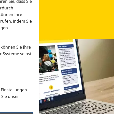
ren Sie, dass Sie
erdurch
 können Ihre
rrufen, indem Sie
ngen
 können Sie Ihre
r Systeme selbst
-Einstellungen
 in verschiedenen Formaten an e
n Sie unser
onmaterial suchen und dieses bestellen bzw. herunterladen
al auf der PRO RETINA-Website für blinde und sehbehi