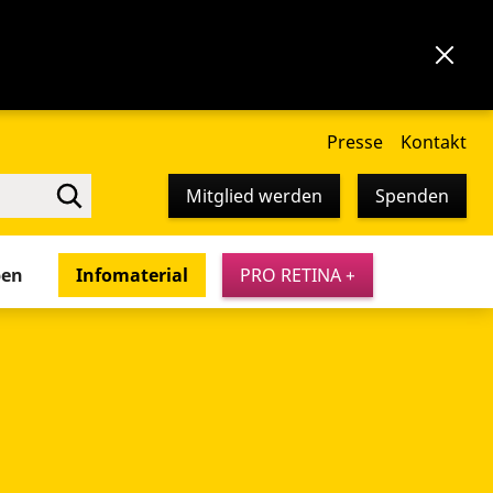
Presse
Kontakt
Mitglied werden
Spenden
pen
Infomaterial
PRO RETINA +