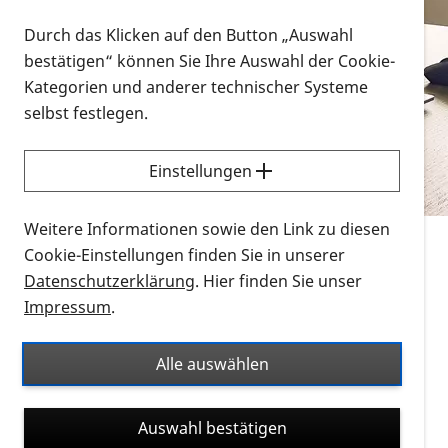
Vorlesen
Durch das Klicken auf den Button „Auswahl
bestätigen“ können Sie Ihre Auswahl der Cookie-
Alle Infomaterialien in verschiedenen
Kategorien und anderer technischer Systeme
Formaten an einem Ort
selbst festlegen.
Sie möchten wissen, wie Sie nach Infonmaterial
suchen und dieses bestellen bzw. herunterladen
Einstellungen
können? Schauen Sie sich die
Erklärvideos zum
Thema Infomaterial auf der PRO RETINA-Website
Weitere Informationen sowie den Link zu diesen
für blinde und sehbehinderte Menschen an.
Cookie-Einstellungen finden Sie in unserer
Datenschutzerklärung
. Hier finden Sie unser
Auf dieser Seite finden Sie sämtliches Infomaterial
Impressum
.
der PRO RETINA in all seinen Formaten an einem
Ort. Nutzen Sie den Formatfilter, um ausschließlich
Alle auswählen
nach Flyern und Broschüren, Audios oder Videos zu
suchen. Die meisten Flyer und Broschüren werden in
Auswahl bestätigen
verschiedenen Formaten angeboten: zur