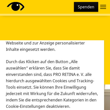
Cookie-Einstellungen
Spenden
Diese Webseite setzt verschiedene Cookies und
Tracking-Tools ein. Dies beinhaltet Cookies und
Tracking-Tools, die für den Betrieb der Webseite
technisch notwendig sind, die zu statistischen
Zwecken sowie zur besseren Bedienbarkeit der
Webseite und zur Anzeige personalisierter
Inhalte eingesetzt werden.
Durch das Klicken auf den Button „Alle
auswählen“ erklären Sie, dass Sie damit
einverstanden sind, dass PRO RETINA e. V. alle
hierdurch ausgewählten Cookies und Tracking-
Tools einsetzt. Sie können Ihre Einwilligung
jederzeit mit Wirkung für die Zukunft widerrufen,
Infomaterial
indem Sie die entsprechenden Kategorien in den
Infomaterial
Cookie-Einstellungen deaktivieren.