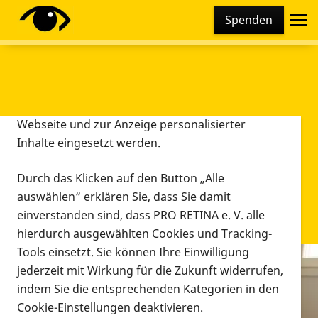
Cookie-Einstellungen
Spenden
Diese Webseite setzt verschiedene Cookies und
Tracking-Tools ein. Dies beinhaltet Cookies und
Tracking-Tools, die für den Betrieb der Webseite
technisch notwendig sind, die zu statistischen
Zwecken sowie zur besseren Bedienbarkeit der
Webseite und zur Anzeige personalisierter
Inhalte eingesetzt werden.
Durch das Klicken auf den Button „Alle
auswählen“ erklären Sie, dass Sie damit
einverstanden sind, dass PRO RETINA e. V. alle
hierdurch ausgewählten Cookies und Tracking-
Tools einsetzt. Sie können Ihre Einwilligung
jederzeit mit Wirkung für die Zukunft widerrufen,
Infomaterial
indem Sie die entsprechenden Kategorien in den
Infomaterial
Cookie-Einstellungen deaktivieren.