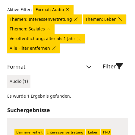
Aktive Filter:
Format: Audio
Themen: Interessenvertretung
Themen: Leben
Themen: Soziales
Veröffentlichung: älter als 1 Jahr
Alle Filter entfernen
Filter
Format
Audio (1)
Es wurde 1 Ergebnis gefunden.
Suchergebnisse
Barrierefreiheit
Interessenvertretung
Leben
PRO 