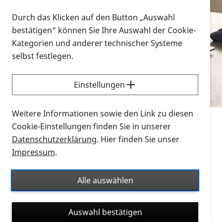
Vorlesen
Durch das Klicken auf den Button „Auswahl
bestätigen“ können Sie Ihre Auswahl der Cookie-
Alle Infomaterialien in verschiedenen
Kategorien und anderer technischer Systeme
Formaten an einem Ort
selbst festlegen.
Sie möchten wissen, wie Sie nach Infonmaterial
suchen und dieses bestellen bzw. herunterladen
Einstellungen
können? Schauen Sie sich die
Erklärvideos zum
Thema Infomaterial auf der PRO RETINA-Website
Weitere Informationen sowie den Link zu diesen
für blinde und sehbehinderte Menschen an.
Cookie-Einstellungen finden Sie in unserer
Datenschutzerklärung
. Hier finden Sie unser
Auf dieser Seite finden Sie sämtliches Infomaterial
Impressum
.
der PRO RETINA in all seinen Formaten an einem
Ort. Nutzen Sie den Formatfilter, um ausschließlich
Alle auswählen
nach Flyern und Broschüren, Audios oder Videos zu
suchen. Die meisten Flyer und Broschüren werden in
Auswahl bestätigen
verschiedenen Formaten angeboten: zur