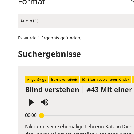
Format
Audio (1)
Es wurde 1 Ergebnis gefunden.
Suchergebnisse
Angehörige
Barrierefreiheit
für Eltern betroffener Kinder
Blind verstehen | #43 Mit einer
Press
00:00
Enter
or
Niko und seine ehemalige Lehrerin Katalin Diene
Space