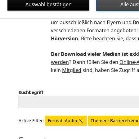
Auswahl bestätigen
Alle au
Auf dieser Seite finden Sie sämtliche
um ausschließlich nach Flyern und B
verschiedenen Formaten angeboten:
Hörversion.
Bitte beachten Sie, dass
Der Download vieler Medien ist exkl
werden
? Dann füllen Sie den
Online-
kein
Mitglied
sind, haben Sie Zugriff 
Suchbegriff
Aktive Filter:
Format: Audio
Themen: Barrierefreihe