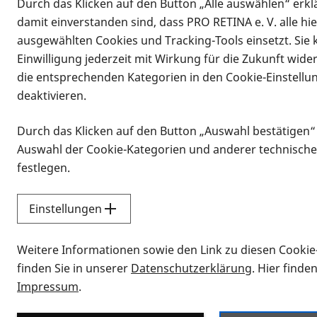
Durch das Klicken auf den Button „Alle auswählen“ erklä
damit einverstanden sind, dass PRO RETINA e. V. alle hi
ausgewählten Cookies und Tracking-Tools einsetzt. Sie
Einwilligung jederzeit mit Wirkung für die Zukunft wide
die entsprechenden Kategorien in den Cookie-Einstellu
deaktivieren.
Durch das Klicken auf den Button „Auswahl bestätigen“
Infomaterial
Auswahl der Cookie-Kategorien und anderer technische
Infomaterial
festlegen.
Einstellungen
Vorlesen
Weitere Informationen sowie den Link zu diesen Cookie
Alle Infomaterialien
finden Sie in unserer
Datenschutzerklärung
. Hier finde
Impressum
.
Sie möchten wissen, wie Sie nach Inf
Erklärvideos zum Thema Infomateri