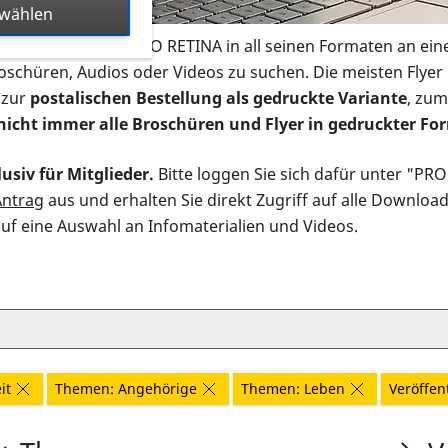
swählen
s Infomaterial der PRO RETINA in all seinen Formaten an ein
roschüren, Audios oder Videos zu suchen. Die meisten Flye
 zur
postalischen Bestellung als gedruckte Variante
, zum
nicht immer alle Broschüren und Flyer in gedruckter For
usiv für Mitglieder.
Bitte loggen Sie sich dafür unter "PR
Antrag
aus und erhalten Sie direkt Zugriff auf alle Downloa
auf eine Auswahl an Infomaterialien und Videos.
it
Themen: Angehörige
Themen: Leben
Veröffent