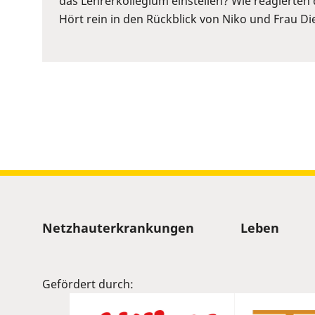
das Lehrerkollegium einstellen? Wie reagierten 
to
Hört rein in den Rückblick von Niko und Frau Die
show
volume
slider.
Sitemap
Netzhauterkrankungen
Leben
Gefördert durch: