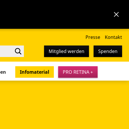
Presse
Kontakt
Mitglied werden
Spenden
pen
Infomaterial
PRO RETINA +