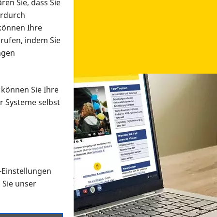
ren Sie, dass Sie
erdurch
 können Ihre
rrufen, indem Sie
ngen
 können Sie Ihre
r Systeme selbst
-Einstellungen
 in verschiedenen Formaten an e
n Sie unser
onmaterial suchen und dieses bestellen bzw. herunterladen
al auf der PRO RETINA-Website für blinde und sehbehi