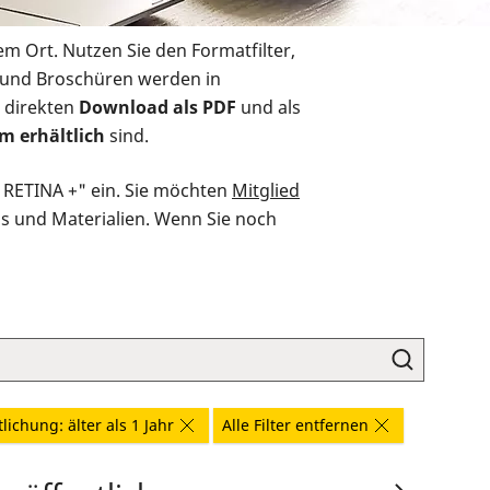
em Ort. Nutzen Sie den Formatfilter,
r und Broschüren werden in
 direkten
Download als PDF
und als
m erhältlich
sind.
O RETINA +" ein. Sie möchten
Mitglied
ds und Materialien. Wenn Sie noch
lichung: älter als 1 Jahr
Alle Filter entfernen