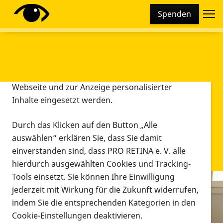
Cookie-Einstellungen
Spenden
Diese Webseite setzt verschiedene Cookies und
Tracking-Tools ein. Dies beinhaltet Cookies und
Tracking-Tools, die für den Betrieb der Webseite
technisch notwendig sind, die zu statistischen
Zwecken sowie zur besseren Bedienbarkeit der
Webseite und zur Anzeige personalisierter
Inhalte eingesetzt werden.
Durch das Klicken auf den Button „Alle
auswählen“ erklären Sie, dass Sie damit
einverstanden sind, dass PRO RETINA e. V. alle
hierdurch ausgewählten Cookies und Tracking-
Tools einsetzt. Sie können Ihre Einwilligung
jederzeit mit Wirkung für die Zukunft widerrufen,
Infomaterial
indem Sie die entsprechenden Kategorien in den
Infomaterial
Cookie-Einstellungen deaktivieren.