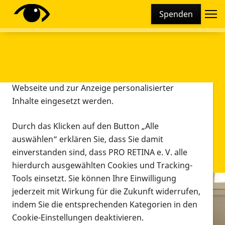
Cookie-Einstellungen
Spenden
Diese Webseite setzt verschiedene Cookies und
Tracking-Tools ein. Dies beinhaltet Cookies und
Tracking-Tools, die für den Betrieb der Webseite
technisch notwendig sind, die zu statistischen
Zwecken sowie zur besseren Bedienbarkeit der
Webseite und zur Anzeige personalisierter
Inhalte eingesetzt werden.
Durch das Klicken auf den Button „Alle
auswählen“ erklären Sie, dass Sie damit
einverstanden sind, dass PRO RETINA e. V. alle
hierdurch ausgewählten Cookies und Tracking-
Tools einsetzt. Sie können Ihre Einwilligung
jederzeit mit Wirkung für die Zukunft widerrufen,
Infomaterial
indem Sie die entsprechenden Kategorien in den
Infomaterial
Cookie-Einstellungen deaktivieren.