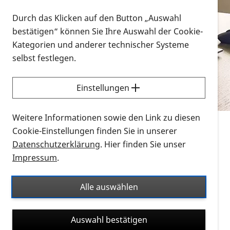
Vorlesen
Durch das Klicken auf den Button „Auswahl
bestätigen“ können Sie Ihre Auswahl der Cookie-
Alle Infomaterialien in verschiedenen
Kategorien und anderer technischer Systeme
Formaten an einem Ort
selbst festlegen.
Sie möchten wissen, wie Sie nach Infonmaterial
suchen und dieses bestellen bzw. herunterladen
Einstellungen
können? Schauen Sie sich die
Erklärvideos zum
Thema Infomaterial auf der PRO RETINA-Website
Weitere Informationen sowie den Link zu diesen
für blinde und sehbehinderte Menschen an.
Cookie-Einstellungen finden Sie in unserer
Datenschutzerklärung
. Hier finden Sie unser
Auf dieser Seite finden Sie sämtliches Infomaterial
Impressum
.
der PRO RETINA in all seinen Formaten an einem
Ort. Nutzen Sie den Formatfilter, um ausschließlich
Alle auswählen
nach Flyern und Broschüren, Audios oder Videos zu
suchen. Die meisten Flyer und Broschüren werden in
Auswahl bestätigen
verschiedenen Formaten angeboten: zur