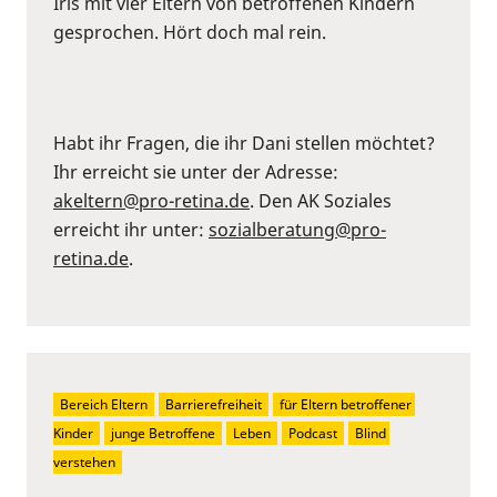
Iris mit vier Eltern von betroffenen Kindern
gesprochen. Hört doch mal rein.
Habt ihr Fragen, die ihr Dani stellen möchtet?
Ihr erreicht sie unter der Adresse:
akeltern@pro-retina.de
. Den AK Soziales
erreicht ihr unter:
sozialberatung@pro-
retina.de
.
Bereich Eltern
Barrierefreiheit
für Eltern betroffener 
Kinder
junge Betroffene
Leben
Podcast
Blind 
verstehen