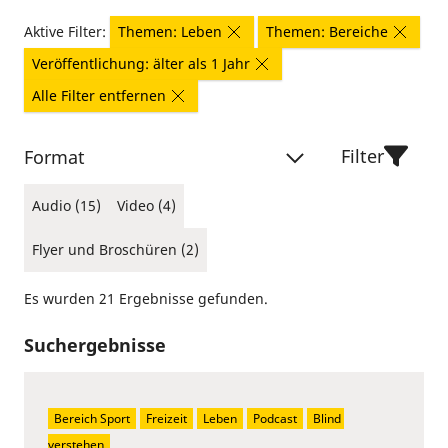
Aktive Filter:
Themen: Leben
Themen: Bereiche
Veröffentlichung: älter als 1 Jahr
Alle Filter entfernen
Filter
Format
Audio (15)
Video (4)
Flyer und Broschüren (2)
Es wurden 21 Ergebnisse gefunden.
Suchergebnisse
Bereich Sport
Freizeit
Leben
Podcast
Blind 
verstehen