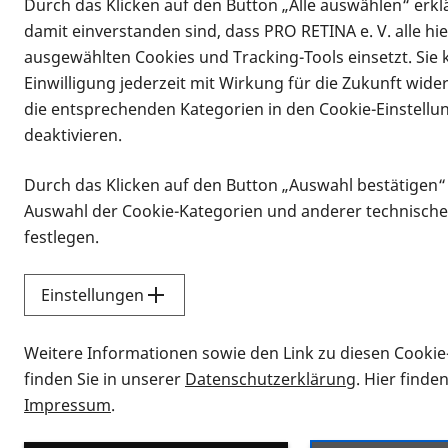
Durch das Klicken auf den Button „Alle auswählen“ erklä
damit einverstanden sind, dass PRO RETINA e. V. alle hi
ausgewählten Cookies und Tracking-Tools einsetzt. Sie
Einwilligung jederzeit mit Wirkung für die Zukunft wide
die entsprechenden Kategorien in den Cookie-Einstellu
deaktivieren.
Durch das Klicken auf den Button „Auswahl bestätigen“
Infomaterial
Auswahl der Cookie-Kategorien und anderer technische
Infomaterial
festlegen.
Einstellungen
Vorlesen
Weitere Informationen sowie den Link zu diesen Cookie
Alle Infomaterialien
finden Sie in unserer
Datenschutzerklärung
. Hier finde
Impressum
.
Sie möchten wissen, wie Sie nach Inf
Erklärvideos zum Thema Infomateri