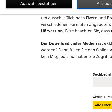
Auswahl bestätigen
Alle au
Auf dieser Seite finden Sie sämtliche
um ausschließlich nach Flyern und B
verschiedenen Formaten angeboten:
Hörversion.
Bitte beachten Sie, dass
Der Download vieler Medien ist exkl
werden
? Dann füllen Sie den
Online-
kein
Mitglied
sind, haben Sie Zugriff 
Suchbegrif
Aktive Filte
Alle Filte