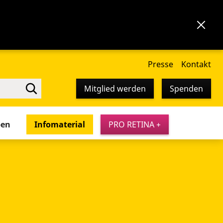
Presse
Kontakt
Mitglied werden
Spenden
pen
Infomaterial
PRO RETINA +