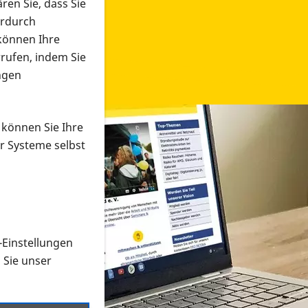
ren Sie, dass Sie
erdurch
 können Ihre
rrufen, indem Sie
ngen
 können Sie Ihre
r Systeme selbst
-Einstellungen
 in verschiedenen Formaten an e
n Sie unser
onmaterial suchen und dieses bestellen bzw. herunterladen
al auf der PRO RETINA-Website für blinde und sehbehi