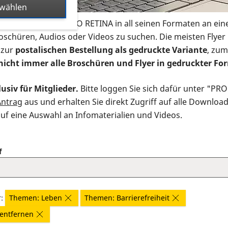
swählen
s Infomaterial der PRO RETINA in all seinen Formaten an ein
roschüren, Audios oder Videos zu suchen. Die meisten Flye
 zur
postalischen Bestellung als gedruckte Variante
, zum
nicht immer alle Broschüren und Flyer in gedruckter For
usiv für Mitglieder.
Bitte loggen Sie sich dafür unter "PR
Antrag
aus und erhalten Sie direkt Zugriff auf alle Downloa
auf eine Auswahl an Infomaterialien und Videos.
f
r:
Themen: Leben
Themen: Barrierefreiheit
r entfernen