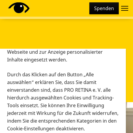
Cookie-Einstellungen
Spenden
Diese Webseite setzt verschiedene Cookies und
Tracking-Tools ein. Dies beinhaltet Cookies und
Tracking-Tools, die für den Betrieb der Webseite
technisch notwendig sind, die zu statistischen
Zwecken sowie zur besseren Bedienbarkeit der
Webseite und zur Anzeige personalisierter
Inhalte eingesetzt werden.
Durch das Klicken auf den Button „Alle
auswählen“ erklären Sie, dass Sie damit
einverstanden sind, dass PRO RETINA e. V. alle
hierdurch ausgewählten Cookies und Tracking-
Tools einsetzt. Sie können Ihre Einwilligung
jederzeit mit Wirkung für die Zukunft widerrufen,
Infomaterial
indem Sie die entsprechenden Kategorien in den
Infomaterial
Cookie-Einstellungen deaktivieren.