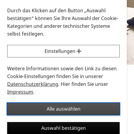
Vorlesen
Durch das Klicken auf den Button „Auswahl
bestätigen“ können Sie Ihre Auswahl der Cookie-
Alle Infomaterialien in verschiedenen
Kategorien und anderer technischer Systeme
Formaten an einem Ort
selbst festlegen.
Sie möchten wissen, wie Sie nach Infonmaterial
suchen und dieses bestellen bzw. herunterladen
Einstellungen
können? Schauen Sie sich die
Erklärvideos zum
Thema Infomaterial auf der PRO RETINA-Website
Weitere Informationen sowie den Link zu diesen
für blinde und sehbehinderte Menschen an.
Cookie-Einstellungen finden Sie in unserer
Datenschutzerklärung
. Hier finden Sie unser
Auf dieser Seite finden Sie sämtliches Infomaterial
Impressum
.
der PRO RETINA in all seinen Formaten an einem
Ort. Nutzen Sie den Formatfilter, um ausschließlich
Alle auswählen
nach Flyern und Broschüren, Audios oder Videos zu
suchen. Die meisten Flyer und Broschüren werden in
Auswahl bestätigen
verschiedenen Formaten angeboten: zur