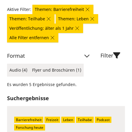
Aktive Filter:
Themen: Barrierefreiheit
Themen: Teilhabe
Themen: Leben
Veröffentlichung: älter als 1 Jahr
Alle Filter entfernen
Filter
Format
Audio (4)
Flyer und Broschüren (1)
Es wurden 5 Ergebnisse gefunden.
Suchergebnisse
Barrierefreiheit
Freizeit
Leben
Teilhabe
Podcast
Forschung heute