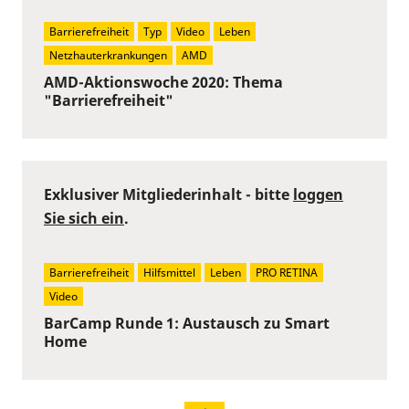
Barrierefreiheit
Typ
Video
Leben
Netzhauterkrankungen
AMD
AMD-Aktionswoche 2020: Thema
"Barrierefreiheit"
Exklusiver Mitgliederinhalt - bitte
loggen
Sie sich ein
.
Barrierefreiheit
Hilfsmittel
Leben
PRO RETINA
Video
BarCamp Runde 1: Austausch zu Smart
Home