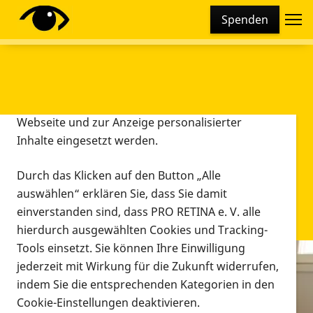
Cookie-Einstellungen
Spenden
Diese Webseite setzt verschiedene Cookies und
Tracking-Tools ein. Dies beinhaltet Cookies und
Tracking-Tools, die für den Betrieb der Webseite
technisch notwendig sind, die zu statistischen
Zwecken sowie zur besseren Bedienbarkeit der
Webseite und zur Anzeige personalisierter
Inhalte eingesetzt werden.
Durch das Klicken auf den Button „Alle
auswählen“ erklären Sie, dass Sie damit
einverstanden sind, dass PRO RETINA e. V. alle
hierdurch ausgewählten Cookies und Tracking-
Tools einsetzt. Sie können Ihre Einwilligung
jederzeit mit Wirkung für die Zukunft widerrufen,
Infomaterial
indem Sie die entsprechenden Kategorien in den
Infomaterial
Cookie-Einstellungen deaktivieren.