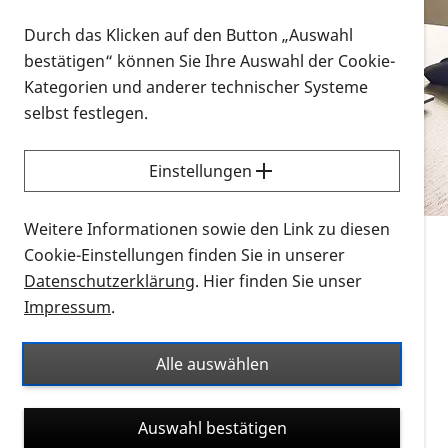
Vorlesen
Durch das Klicken auf den Button „Auswahl
bestätigen“ können Sie Ihre Auswahl der Cookie-
Alle Infomaterialien in verschiedenen
Kategorien und anderer technischer Systeme
Formaten an einem Ort
selbst festlegen.
Sie möchten wissen, wie Sie nach Infonmaterial
suchen und dieses bestellen bzw. herunterladen
Einstellungen
können? Schauen Sie sich die
Erklärvideos zum
Thema Infomaterial auf der PRO RETINA-Website
Weitere Informationen sowie den Link zu diesen
für blinde und sehbehinderte Menschen an.
Cookie-Einstellungen finden Sie in unserer
Datenschutzerklärung
. Hier finden Sie unser
Auf dieser Seite finden Sie sämtliches Infomaterial
Impressum
.
der PRO RETINA in all seinen Formaten an einem
Ort. Nutzen Sie den Formatfilter, um ausschließlich
Alle auswählen
nach Flyern und Broschüren, Audios oder Videos zu
suchen. Die meisten Flyer und Broschüren werden in
Auswahl bestätigen
verschiedenen Formaten angeboten: zur