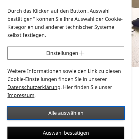
Vorlesen
Durch das Klicken auf den Button „Auswahl
bestätigen“ können Sie Ihre Auswahl der Cookie-
Alle Infomaterialien in verschiedenen
Kategorien und anderer technischer Systeme
Formaten an einem Ort
selbst festlegen.
Sie möchten wissen, wie Sie nach Infonmaterial
suchen und dieses bestellen bzw. herunterladen
Einstellungen
können? Schauen Sie sich die
Erklärvideos zum
Thema Infomaterial auf der PRO RETINA-Website
Weitere Informationen sowie den Link zu diesen
für blinde und sehbehinderte Menschen an.
Cookie-Einstellungen finden Sie in unserer
Datenschutzerklärung
. Hier finden Sie unser
Auf dieser Seite finden Sie sämtliches Infomaterial
Impressum
.
der PRO RETINA in all seinen Formaten an einem
Ort. Nutzen Sie den Formatfilter, um ausschließlich
Alle auswählen
nach Flyern und Broschüren, Audios oder Videos zu
suchen. Die meisten Flyer und Broschüren werden in
Auswahl bestätigen
verschiedenen Formaten angeboten: zur