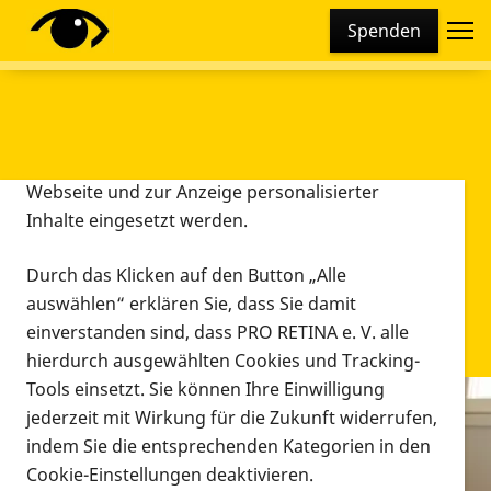
Cookie-Einstellungen
Spenden
Diese Webseite setzt verschiedene Cookies und
Tracking-Tools ein. Dies beinhaltet Cookies und
Tracking-Tools, die für den Betrieb der Webseite
technisch notwendig sind, die zu statistischen
Zwecken sowie zur besseren Bedienbarkeit der
Webseite und zur Anzeige personalisierter
Inhalte eingesetzt werden.
Durch das Klicken auf den Button „Alle
auswählen“ erklären Sie, dass Sie damit
einverstanden sind, dass PRO RETINA e. V. alle
hierdurch ausgewählten Cookies und Tracking-
Tools einsetzt. Sie können Ihre Einwilligung
jederzeit mit Wirkung für die Zukunft widerrufen,
Infomaterial
indem Sie die entsprechenden Kategorien in den
Infomaterial
Cookie-Einstellungen deaktivieren.