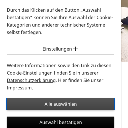
Vorlesen
Durch das Klicken auf den Button „Auswahl
bestätigen“ können Sie Ihre Auswahl der Cookie-
Alle Infomaterialien in verschiedenen
Kategorien und anderer technischer Systeme
Formaten an einem Ort
selbst festlegen.
Sie möchten wissen, wie Sie nach Infonmaterial
suchen und dieses bestellen bzw. herunterladen
Einstellungen
können? Schauen Sie sich die
Erklärvideos zum
Thema Infomaterial auf der PRO RETINA-Website
Weitere Informationen sowie den Link zu diesen
für blinde und sehbehinderte Menschen an.
Cookie-Einstellungen finden Sie in unserer
Datenschutzerklärung
. Hier finden Sie unser
Auf dieser Seite finden Sie sämtliches Infomaterial
Impressum
.
der PRO RETINA in all seinen Formaten an einem
Ort. Nutzen Sie den Formatfilter, um ausschließlich
Alle auswählen
nach Flyern und Broschüren, Audios oder Videos zu
suchen. Die meisten Flyer und Broschüren werden in
Auswahl bestätigen
verschiedenen Formaten angeboten: zur