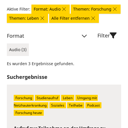
Aktive Filter:
Format: Audio
Themen: Forschung
Themen: Leben
Alle Filter entfernen
Filter
Format
Audio (3)
Es wurden 3 Ergebnisse gefunden.
Suchergebnisse
Forschung
Studienaufruf
Leben
Umgang mit 
Netzhauterkrankung
Soziales
Teilhabe
Podcast
Forschung heute