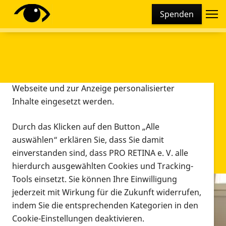
Cookie-Einstellungen
Spenden
Diese Webseite setzt verschiedene Cookies und
Tracking-Tools ein. Dies beinhaltet Cookies und
Tracking-Tools, die für den Betrieb der Webseite
technisch notwendig sind, die zu statistischen
Zwecken sowie zur besseren Bedienbarkeit der
Webseite und zur Anzeige personalisierter
Inhalte eingesetzt werden.
Durch das Klicken auf den Button „Alle
auswählen“ erklären Sie, dass Sie damit
einverstanden sind, dass PRO RETINA e. V. alle
hierdurch ausgewählten Cookies und Tracking-
Tools einsetzt. Sie können Ihre Einwilligung
jederzeit mit Wirkung für die Zukunft widerrufen,
Infomaterial
indem Sie die entsprechenden Kategorien in den
Infomaterial
Cookie-Einstellungen deaktivieren.