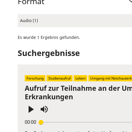
Format
Audio (1)
Es wurde 1 Ergebnis gefunden.
Suchergebnisse
Forschung
Studienaufruf
Leben
Umgang mit Netzhauterk
Aufruf zur Teilnahme an der U
Erkrankungen
Press
00:00
Enter
or