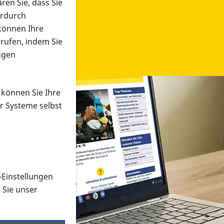
ren Sie, dass Sie
erdurch
 können Ihre
rrufen, indem Sie
ngen
 können Sie Ihre
r Systeme selbst
-Einstellungen
 in verschiedenen Formaten an e
n Sie unser
onmaterial suchen und dieses bestellen bzw. herunterladen
al auf der PRO RETINA-Website für blinde und sehbehi