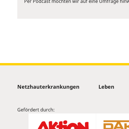
Per Podcast möchten wir auf eine Umfrage hinw
Space
to
show
volume
slider.
Sitemap
Netzhauterkrankungen
Leben
Gefördert durch: