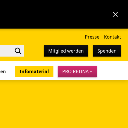
Presse
Kontakt
Mitglied werden
Spenden
pen
Infomaterial
PRO RETINA +