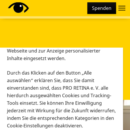
Cookie-Einstellungen
Spenden
Diese Webseite setzt verschiedene Cookies und
Tracking-Tools ein. Dies beinhaltet Cookies und
Tracking-Tools, die für den Betrieb der Webseite
technisch notwendig sind, die zu statistischen
Zwecken sowie zur besseren Bedienbarkeit der
Webseite und zur Anzeige personalisierter
Inhalte eingesetzt werden.
Durch das Klicken auf den Button „Alle
auswählen“ erklären Sie, dass Sie damit
einverstanden sind, dass PRO RETINA e. V. alle
hierdurch ausgewählten Cookies und Tracking-
Tools einsetzt. Sie können Ihre Einwilligung
jederzeit mit Wirkung für die Zukunft widerrufen,
Infomaterial
indem Sie die entsprechenden Kategorien in den
Infomaterial
Cookie-Einstellungen deaktivieren.