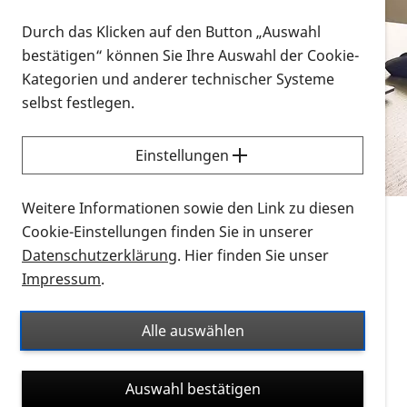
Vorlesen
Durch das Klicken auf den Button „Auswahl
bestätigen“ können Sie Ihre Auswahl der Cookie-
Alle Infomaterialien in verschiedenen
Kategorien und anderer technischer Systeme
Formaten an einem Ort
selbst festlegen.
Sie möchten wissen, wie Sie nach Infonmaterial
suchen und dieses bestellen bzw. herunterladen
Einstellungen
können? Schauen Sie sich die
Erklärvideos zum
Thema Infomaterial auf der PRO RETINA-Website
Weitere Informationen sowie den Link zu diesen
für blinde und sehbehinderte Menschen an.
Cookie-Einstellungen finden Sie in unserer
Datenschutzerklärung
. Hier finden Sie unser
Auf dieser Seite finden Sie sämtliches Infomaterial
Impressum
.
der PRO RETINA in all seinen Formaten an einem
Ort. Nutzen Sie den Formatfilter, um ausschließlich
Alle auswählen
nach Flyern und Broschüren, Audios oder Videos zu
suchen. Die meisten Flyer und Broschüren werden in
Auswahl bestätigen
verschiedenen Formaten angeboten: zur