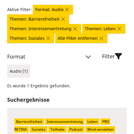
Aktive Filter:
Format: Audio
Themen: Barrierefreiheit
Themen: Interessenvertretung
Themen: Leben
Themen: Soziales
Alle Filter entfernen
Filter
Format
Audio (1)
Es wurde 1 Ergebnis gefunden.
Suchergebnisse
Barrierefreiheit
Interessenvertretung
Leben
PRO 
RETINA
Soziales
Teilhabe
Podcast
Blind verstehen