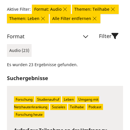
Aktive Filter:
Format: Audio
Themen: Teilhabe
Themen: Leben
Alle Filter entfernen
Filter
Format
Audio (23)
Es wurden 23 Ergebnisse gefunden.
Suchergebnisse
Forschung
Studienaufruf
Leben
Umgang mit 
Netzhauterkrankung
Soziales
Teilhabe
Podcast
Forschung heute