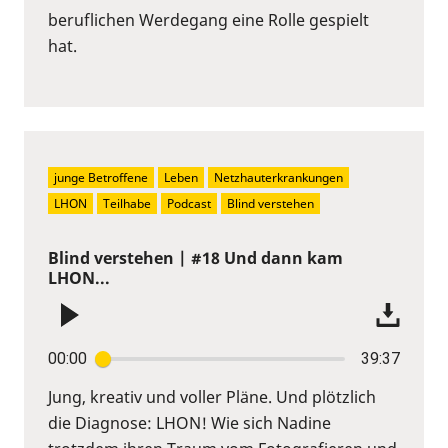
beruflichen Werdegang eine Rolle gespielt
hat.
junge Betroffene
Leben
Netzhauterkrankungen
LHON
Teilhabe
Podcast
Blind verstehen
Blind verstehen | #18 Und dann kam
LHON...
00:00
39:37
Jung, kreativ und voller Pläne. Und plötzlich
die Diagnose: LHON! Wie sich Nadine