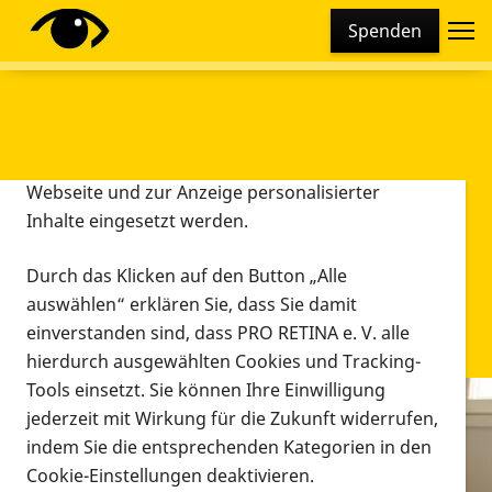
Cookie-Einstellungen
Spenden
Diese Webseite setzt verschiedene Cookies und
Tracking-Tools ein. Dies beinhaltet Cookies und
Tracking-Tools, die für den Betrieb der Webseite
technisch notwendig sind, die zu statistischen
Zwecken sowie zur besseren Bedienbarkeit der
Webseite und zur Anzeige personalisierter
Inhalte eingesetzt werden.
Durch das Klicken auf den Button „Alle
auswählen“ erklären Sie, dass Sie damit
einverstanden sind, dass PRO RETINA e. V. alle
hierdurch ausgewählten Cookies und Tracking-
Tools einsetzt. Sie können Ihre Einwilligung
jederzeit mit Wirkung für die Zukunft widerrufen,
Infomaterial
indem Sie die entsprechenden Kategorien in den
Infomaterial
Cookie-Einstellungen deaktivieren.