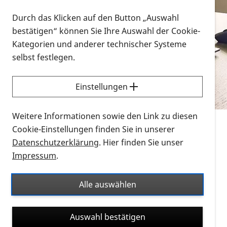
Vorlesen
Durch das Klicken auf den Button „Auswahl
bestätigen“ können Sie Ihre Auswahl der Cookie-
Alle Infomaterialien in verschiedenen
Kategorien und anderer technischer Systeme
Formaten an einem Ort
selbst festlegen.
Sie möchten wissen, wie Sie nach Infonmaterial
suchen und dieses bestellen bzw. herunterladen
Einstellungen
können? Schauen Sie sich die
Erklärvideos zum
Thema Infomaterial auf der PRO RETINA-Website
Weitere Informationen sowie den Link zu diesen
für blinde und sehbehinderte Menschen an.
Cookie-Einstellungen finden Sie in unserer
Datenschutzerklärung
. Hier finden Sie unser
Auf dieser Seite finden Sie sämtliches Infomaterial
Impressum
.
der PRO RETINA in all seinen Formaten an einem
Ort. Nutzen Sie den Formatfilter, um ausschließlich
Alle auswählen
nach Flyern und Broschüren, Audios oder Videos zu
suchen. Die meisten Flyer und Broschüren werden in
Auswahl bestätigen
verschiedenen Formaten angeboten: zur