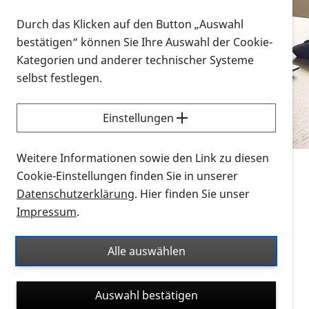
Vorlesen
Durch das Klicken auf den Button „Auswahl
bestätigen“ können Sie Ihre Auswahl der Cookie-
Alle Infomaterialien in verschiedenen
Kategorien und anderer technischer Systeme
Formaten an einem Ort
selbst festlegen.
Sie möchten wissen, wie Sie nach Infonmaterial
suchen und dieses bestellen bzw. herunterladen
Einstellungen
können? Schauen Sie sich die
Erklärvideos zum
Thema Infomaterial auf der PRO RETINA-Website
Weitere Informationen sowie den Link zu diesen
für blinde und sehbehinderte Menschen an.
Cookie-Einstellungen finden Sie in unserer
Datenschutzerklärung
. Hier finden Sie unser
Auf dieser Seite finden Sie sämtliches Infomaterial
Impressum
.
der PRO RETINA in all seinen Formaten an einem
Ort. Nutzen Sie den Formatfilter, um ausschließlich
Alle auswählen
nach Flyern und Broschüren, Audios oder Videos zu
suchen. Die meisten Flyer und Broschüren werden in
Auswahl bestätigen
verschiedenen Formaten angeboten: zur