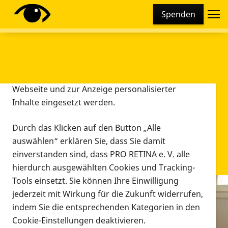
Cookie-Einstellungen
Spenden
Diese Webseite setzt verschiedene Cookies und
Tracking-Tools ein. Dies beinhaltet Cookies und
Tracking-Tools, die für den Betrieb der Webseite
technisch notwendig sind, die zu statistischen
Zwecken sowie zur besseren Bedienbarkeit der
Webseite und zur Anzeige personalisierter
Inhalte eingesetzt werden.
Durch das Klicken auf den Button „Alle
auswählen“ erklären Sie, dass Sie damit
einverstanden sind, dass PRO RETINA e. V. alle
hierdurch ausgewählten Cookies und Tracking-
Tools einsetzt. Sie können Ihre Einwilligung
jederzeit mit Wirkung für die Zukunft widerrufen,
Infomaterial
indem Sie die entsprechenden Kategorien in den
Infomaterial
Cookie-Einstellungen deaktivieren.