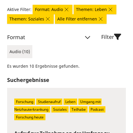
Aktive Filter:
Format: Audio
Themen: Leben
Themen: Soziales
Alle Filter entfernen
Filter
Format
Audio (10)
Es wurden 10 Ergebnisse gefunden.
Suchergebnisse
Forschung
Studienaufruf
Leben
Umgang mit 
Netzhauterkrankung
Soziales
Teilhabe
Podcast
Forschung heute