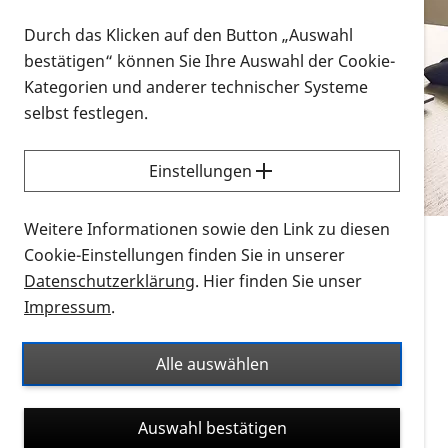
Vorlesen
Durch das Klicken auf den Button „Auswahl
bestätigen“ können Sie Ihre Auswahl der Cookie-
Alle Infomaterialien in verschiedenen
Kategorien und anderer technischer Systeme
Formaten an einem Ort
selbst festlegen.
Sie möchten wissen, wie Sie nach Infonmaterial
suchen und dieses bestellen bzw. herunterladen
Einstellungen
können? Schauen Sie sich die
Erklärvideos zum
Thema Infomaterial auf der PRO RETINA-Website
Weitere Informationen sowie den Link zu diesen
für blinde und sehbehinderte Menschen an.
Cookie-Einstellungen finden Sie in unserer
Datenschutzerklärung
. Hier finden Sie unser
Auf dieser Seite finden Sie sämtliches Infomaterial
Impressum
.
der PRO RETINA in all seinen Formaten an einem
Ort. Nutzen Sie den Formatfilter, um ausschließlich
Alle auswählen
nach Flyern und Broschüren, Audios oder Videos zu
suchen. Die meisten Flyer und Broschüren werden in
Auswahl bestätigen
verschiedenen Formaten angeboten: zur