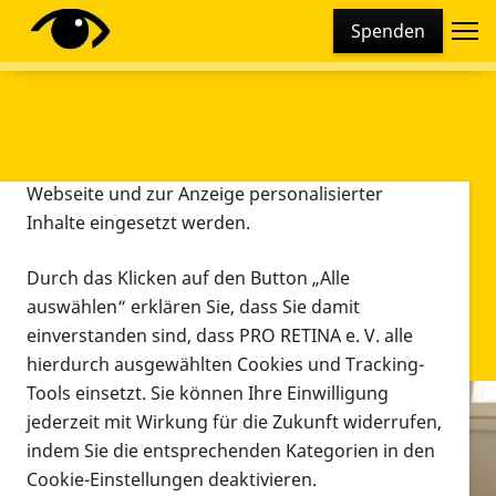
Cookie-Einstellungen
Spenden
Diese Webseite setzt verschiedene Cookies und
Tracking-Tools ein. Dies beinhaltet Cookies und
Tracking-Tools, die für den Betrieb der Webseite
technisch notwendig sind, die zu statistischen
Zwecken sowie zur besseren Bedienbarkeit der
Webseite und zur Anzeige personalisierter
Inhalte eingesetzt werden.
Durch das Klicken auf den Button „Alle
auswählen“ erklären Sie, dass Sie damit
einverstanden sind, dass PRO RETINA e. V. alle
hierdurch ausgewählten Cookies und Tracking-
Tools einsetzt. Sie können Ihre Einwilligung
jederzeit mit Wirkung für die Zukunft widerrufen,
Infomaterial
indem Sie die entsprechenden Kategorien in den
Infomaterial
Cookie-Einstellungen deaktivieren.