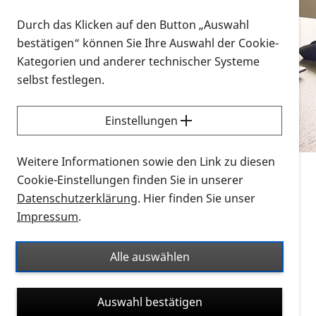
Vorlesen
Durch das Klicken auf den Button „Auswahl
bestätigen“ können Sie Ihre Auswahl der Cookie-
Alle Infomaterialien in verschiedenen
Kategorien und anderer technischer Systeme
Formaten an einem Ort
selbst festlegen.
Sie möchten wissen, wie Sie nach Infonmaterial
suchen und dieses bestellen bzw. herunterladen
Einstellungen
können? Schauen Sie sich die
Erklärvideos zum
Thema Infomaterial auf der PRO RETINA-Website
Weitere Informationen sowie den Link zu diesen
für blinde und sehbehinderte Menschen an.
Cookie-Einstellungen finden Sie in unserer
Datenschutzerklärung
. Hier finden Sie unser
Auf dieser Seite finden Sie sämtliches Infomaterial
Impressum
.
der PRO RETINA in all seinen Formaten an einem
Ort. Nutzen Sie den Formatfilter, um ausschließlich
Alle auswählen
nach Flyern und Broschüren, Audios oder Videos zu
suchen. Die meisten Flyer und Broschüren werden in
Auswahl bestätigen
verschiedenen Formaten angeboten: zur