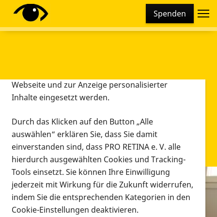
Cookie-Einstellungen
Spenden
Diese Webseite setzt verschiedene Cookies und
Tracking-Tools ein. Dies beinhaltet Cookies und
Tracking-Tools, die für den Betrieb der Webseite
technisch notwendig sind, die zu statistischen
Zwecken sowie zur besseren Bedienbarkeit der
Webseite und zur Anzeige personalisierter
Inhalte eingesetzt werden.
Durch das Klicken auf den Button „Alle
auswählen“ erklären Sie, dass Sie damit
einverstanden sind, dass PRO RETINA e. V. alle
hierdurch ausgewählten Cookies und Tracking-
Tools einsetzt. Sie können Ihre Einwilligung
jederzeit mit Wirkung für die Zukunft widerrufen,
Infomaterial
indem Sie die entsprechenden Kategorien in den
Infomaterial
Cookie-Einstellungen deaktivieren.