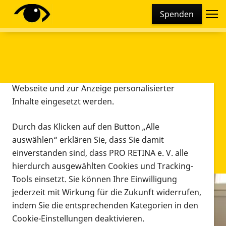
Cookie-Einstellungen
Spenden
Diese Webseite setzt verschiedene Cookies und
Tracking-Tools ein. Dies beinhaltet Cookies und
Tracking-Tools, die für den Betrieb der Webseite
technisch notwendig sind, die zu statistischen
Zwecken sowie zur besseren Bedienbarkeit der
Webseite und zur Anzeige personalisierter
Inhalte eingesetzt werden.
Durch das Klicken auf den Button „Alle
auswählen“ erklären Sie, dass Sie damit
einverstanden sind, dass PRO RETINA e. V. alle
hierdurch ausgewählten Cookies und Tracking-
Tools einsetzt. Sie können Ihre Einwilligung
jederzeit mit Wirkung für die Zukunft widerrufen,
Infomaterial
indem Sie die entsprechenden Kategorien in den
Infomaterial
Cookie-Einstellungen deaktivieren.