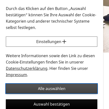
Vorlesen
Durch das Klicken auf den Button „Auswahl
bestätigen“ können Sie Ihre Auswahl der Cookie-
Alle Infomaterialien in verschiedenen
Kategorien und anderer technischer Systeme
Formaten an einem Ort
selbst festlegen.
Sie möchten wissen, wie Sie nach Infonmaterial
suchen und dieses bestellen bzw. herunterladen
Einstellungen
können? Schauen Sie sich die
Erklärvideos zum
Thema Infomaterial auf der PRO RETINA-Website
Weitere Informationen sowie den Link zu diesen
für blinde und sehbehinderte Menschen an.
Cookie-Einstellungen finden Sie in unserer
Datenschutzerklärung
. Hier finden Sie unser
Auf dieser Seite finden Sie sämtliches Infomaterial
Impressum
.
der PRO RETINA in all seinen Formaten an einem
Ort. Nutzen Sie den Formatfilter, um ausschließlich
Alle auswählen
nach Flyern und Broschüren, Audios oder Videos zu
suchen. Die meisten Flyer und Broschüren werden in
Auswahl bestätigen
verschiedenen Formaten angeboten: zur