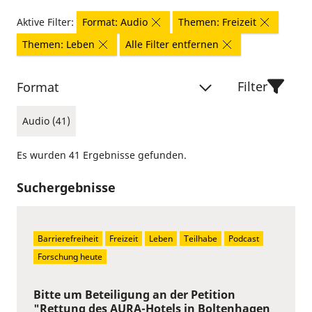
Aktive Filter:
Format: Audio
Themen: Freizeit
Themen: Leben
Alle Filter entfernen
Filter
Format
Audio (41)
Es wurden 41 Ergebnisse gefunden.
Suchergebnisse
Barrierefreiheit
Freizeit
Leben
Teilhabe
Podcast
Forschung heute
Bitte um Beteiligung an der Petition
"Rettung des AURA-Hotels in Boltenhagen