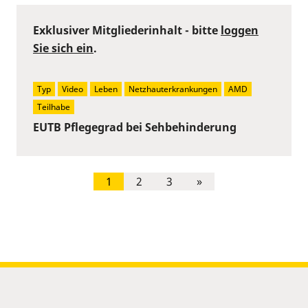
Exklusiver Mitgliederinhalt - bitte
loggen
Sie sich ein
.
Typ
Video
Leben
Netzhauterkrankungen
AMD
Teilhabe
EUTB Pflegegrad bei Sehbehinderung
1
2
3
»