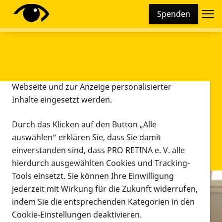
Cookie-Einstellungen
Spenden
Diese Webseite setzt verschiedene Cookies und
Tracking-Tools ein. Dies beinhaltet Cookies und
Tracking-Tools, die für den Betrieb der Webseite
technisch notwendig sind, die zu statistischen
Zwecken sowie zur besseren Bedienbarkeit der
Webseite und zur Anzeige personalisierter
Inhalte eingesetzt werden.
Durch das Klicken auf den Button „Alle
auswählen“ erklären Sie, dass Sie damit
einverstanden sind, dass PRO RETINA e. V. alle
hierdurch ausgewählten Cookies und Tracking-
Tools einsetzt. Sie können Ihre Einwilligung
jederzeit mit Wirkung für die Zukunft widerrufen,
Infomaterial
indem Sie die entsprechenden Kategorien in den
Infomaterial
Cookie-Einstellungen deaktivieren.