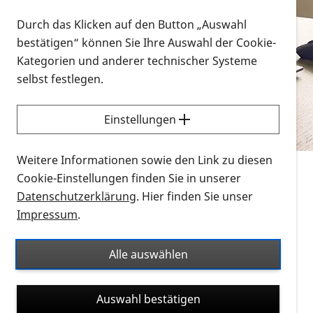
Vorlesen
Durch das Klicken auf den Button „Auswahl
bestätigen“ können Sie Ihre Auswahl der Cookie-
Alle Infomaterialien in verschiedenen
Kategorien und anderer technischer Systeme
Formaten an einem Ort
selbst festlegen.
Sie möchten wissen, wie Sie nach Infonmaterial
suchen und dieses bestellen bzw. herunterladen
Einstellungen
können? Schauen Sie sich die
Erklärvideos zum
Thema Infomaterial auf der PRO RETINA-Website
Weitere Informationen sowie den Link zu diesen
für blinde und sehbehinderte Menschen an.
Cookie-Einstellungen finden Sie in unserer
Datenschutzerklärung
. Hier finden Sie unser
Auf dieser Seite finden Sie sämtliches Infomaterial
Impressum
.
der PRO RETINA in all seinen Formaten an einem
Ort. Nutzen Sie den Formatfilter, um ausschließlich
Alle auswählen
nach Flyern und Broschüren, Audios oder Videos zu
suchen. Die meisten Flyer und Broschüren werden in
Auswahl bestätigen
verschiedenen Formaten angeboten: zur