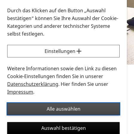
Vorlesen
Durch das Klicken auf den Button „Auswahl
bestätigen“ können Sie Ihre Auswahl der Cookie-
Alle Infomaterialien in verschiedenen
Kategorien und anderer technischer Systeme
Formaten an einem Ort
selbst festlegen.
Sie möchten wissen, wie Sie nach Infonmaterial
suchen und dieses bestellen bzw. herunterladen
Einstellungen
können? Schauen Sie sich die
Erklärvideos zum
Thema Infomaterial auf der PRO RETINA-Website
Weitere Informationen sowie den Link zu diesen
für blinde und sehbehinderte Menschen an.
Cookie-Einstellungen finden Sie in unserer
Datenschutzerklärung
. Hier finden Sie unser
Auf dieser Seite finden Sie sämtliches Infomaterial
Impressum
.
der PRO RETINA in all seinen Formaten an einem
Ort. Nutzen Sie den Formatfilter, um ausschließlich
Alle auswählen
nach Flyern und Broschüren, Audios oder Videos zu
suchen. Die meisten Flyer und Broschüren werden in
Auswahl bestätigen
verschiedenen Formaten angeboten: zur