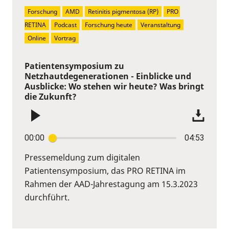
Forschung
AMD
Retinitis pigmentosa (RP)
PRO 
RETINA
Podcast
Forschung heute
Veranstaltung
Online
Vortrag
Patientensymposium zu
Netzhautdegenerationen - Einblicke und
Ausblicke: Wo stehen wir heute? Was bringt
die Zukunft?
00:00
04:53
Pressemeldung zum digitalen
Patientensymposium, das PRO RETINA im
Rahmen der AAD-Jahrestagung am 15.3.2023
durchführt.