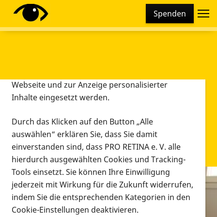
Cookie-Einstellungen
Spenden
Diese Webseite setzt verschiedene Cookies und
Tracking-Tools ein. Dies beinhaltet Cookies und
Tracking-Tools, die für den Betrieb der Webseite
technisch notwendig sind, die zu statistischen
Zwecken sowie zur besseren Bedienbarkeit der
Webseite und zur Anzeige personalisierter
Inhalte eingesetzt werden.
Durch das Klicken auf den Button „Alle
auswählen“ erklären Sie, dass Sie damit
einverstanden sind, dass PRO RETINA e. V. alle
hierdurch ausgewählten Cookies und Tracking-
Tools einsetzt. Sie können Ihre Einwilligung
jederzeit mit Wirkung für die Zukunft widerrufen,
Infomaterial
indem Sie die entsprechenden Kategorien in den
Infomaterial
Cookie-Einstellungen deaktivieren.