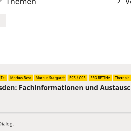
Themen
V
Tel
Morbus Best
Morbus Stargardt
RCS / CCS
PRO RETINA
Therapie
sden: Fachinformationen und Austaus
ialog.