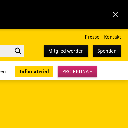
Presse
Kontakt
Mitglied werden
Spenden
pen
Infomaterial
PRO RETINA +