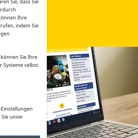
ren Sie, dass Sie
erdurch
 können Ihre
rrufen, indem Sie
ngen
 können Sie Ihre
r Systeme selbst
-Einstellungen
 in verschiedenen Formaten an e
n Sie unser
onmaterial suchen und dieses bestellen bzw. herunterladen
al auf der PRO RETINA-Website für blinde und sehbehi