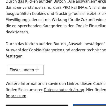
Durch das Klicken auf den Button „Alle auswählen“ erklä
damit einverstanden sind, dass PRO RETINA e. V. alle hi
ausgewählten Cookies und Tracking-Tools einsetzt. Sie
Einwilligung jederzeit mit Wirkung für die Zukunft wide
die entsprechenden Kategorien in den Cookie-Einstellu
deaktivieren.
Durch das Klicken auf den Button „Auswahl bestätigen“
Infomaterial
Auswahl der Cookie-Kategorien und anderer technische
Infomaterial
festlegen.
Einstellungen
Vorlesen
Weitere Informationen sowie den Link zu diesen Cookie
Alle Infomaterialien
finden Sie in unserer
Datenschutzerklärung
. Hier finde
Impressum
.
Sie möchten wissen, wie Sie nach Inf
Erklärvideos zum Thema Infomateri