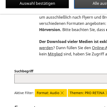
Auswahl bestätigen
Alle au
Auf dieser Seite finden Sie sämtliche
um ausschließlich nach Flyern und B
verschiedenen Formaten angeboten:
Hörversion.
Bitte beachten Sie, dass
Der Download vieler Medien ist exkl
werden
? Dann füllen Sie den
Online-
kein
Mitglied
sind, haben Sie Zugriff 
Suchbegriff
Aktive Filter:
Format: Audio
Themen: PRO RETINA