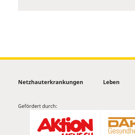
to
show
volume
slider.
Sitemap
Netzhauterkrankungen
Leben
Gefördert durch: