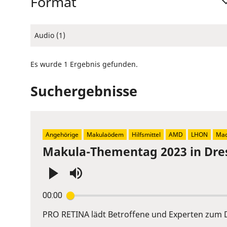
Format
Audio (1)
Es wurde 1 Ergebnis gefunden.
Suchergebnisse
Angehörige
Makulaödem
Hilfsmittel
AMD
LHON
Mac
Makula-Thementag 2023 in Dre
Press
00:00
Enter
or
PRO RETINA lädt Betroffene und Experten zum D
Space