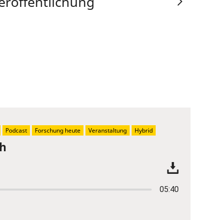
eröffentlichung
Podcast
Forschung heute
Veranstaltung
Hybrid
ch
05:40