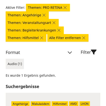
Aktive Filter:
Themen: PRO RETINA
Themen: Angehörige
Themen: Veranstaltungsart
Themen: Begleiterkrankungen
Themen: Hilfsmittel
Alle Filter entfernen
Filter
Format
Audio (1)
Es wurde 1 Ergebnis gefunden.
Suchergebnisse
Angehörige
Makulaödem
Hilfsmittel
AMD
LHON