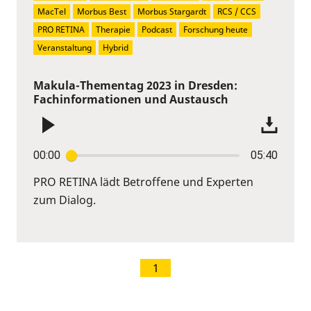
MacTel
Morbus Best
Morbus Stargardt
RCS / CCS
PRO RETINA
Therapie
Podcast
Forschung heute
Veranstaltung
Hybrid
Makula-Thementag 2023 in Dresden:
Fachinformationen und Austausch
00:00
05:40
PRO RETINA lädt Betroffene und Experten
zum Dialog.
1