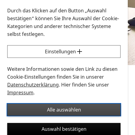
Vorlesen
Durch das Klicken auf den Button „Auswahl
bestätigen“ können Sie Ihre Auswahl der Cookie-
Alle Infomaterialien in verschiedenen
Kategorien und anderer technischer Systeme
Formaten an einem Ort
selbst festlegen.
Sie möchten wissen, wie Sie nach Infonmaterial
suchen und dieses bestellen bzw. herunterladen
Einstellungen
können? Schauen Sie sich die
Erklärvideos zum
Thema Infomaterial auf der PRO RETINA-Website
Weitere Informationen sowie den Link zu diesen
für blinde und sehbehinderte Menschen an.
Cookie-Einstellungen finden Sie in unserer
Datenschutzerklärung
. Hier finden Sie unser
Auf dieser Seite finden Sie sämtliches Infomaterial
Impressum
.
der PRO RETINA in all seinen Formaten an einem
Ort. Nutzen Sie den Formatfilter, um ausschließlich
Alle auswählen
nach Flyern und Broschüren, Audios oder Videos zu
suchen. Die meisten Flyer und Broschüren werden in
Auswahl bestätigen
verschiedenen Formaten angeboten: zur