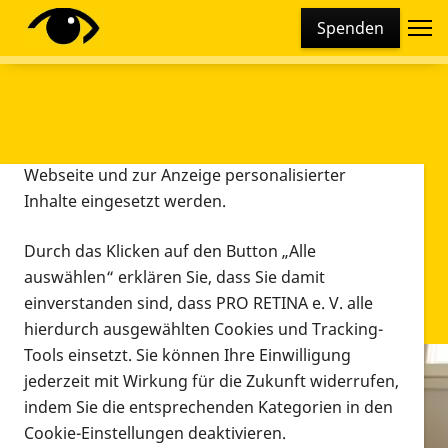
Cookie-Einstellungen
Spenden
Diese Webseite setzt verschiedene Cookies und
Tracking-Tools ein. Dies beinhaltet Cookies und
Tracking-Tools, die für den Betrieb der Webseite
technisch notwendig sind, die zu statistischen
Zwecken sowie zur besseren Bedienbarkeit der
Webseite und zur Anzeige personalisierter
Inhalte eingesetzt werden.
Durch das Klicken auf den Button „Alle
auswählen“ erklären Sie, dass Sie damit
einverstanden sind, dass PRO RETINA e. V. alle
hierdurch ausgewählten Cookies und Tracking-
Tools einsetzt. Sie können Ihre Einwilligung
jederzeit mit Wirkung für die Zukunft widerrufen,
Infomaterial
indem Sie die entsprechenden Kategorien in den
Infomaterial
Cookie-Einstellungen deaktivieren.