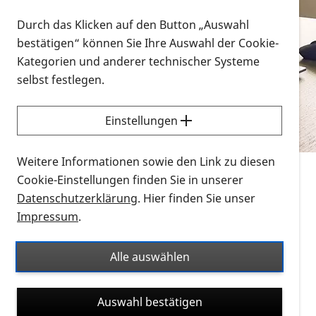
Vorlesen
Durch das Klicken auf den Button „Auswahl
bestätigen“ können Sie Ihre Auswahl der Cookie-
Alle Infomaterialien in verschiedenen
Kategorien und anderer technischer Systeme
Formaten an einem Ort
selbst festlegen.
Sie möchten wissen, wie Sie nach Infonmaterial
suchen und dieses bestellen bzw. herunterladen
Einstellungen
können? Schauen Sie sich die
Erklärvideos zum
Thema Infomaterial auf der PRO RETINA-Website
Weitere Informationen sowie den Link zu diesen
für blinde und sehbehinderte Menschen an.
Cookie-Einstellungen finden Sie in unserer
Datenschutzerklärung
. Hier finden Sie unser
Auf dieser Seite finden Sie sämtliches Infomaterial
Impressum
.
der PRO RETINA in all seinen Formaten an einem
Ort. Nutzen Sie den Formatfilter, um ausschließlich
Alle auswählen
nach Flyern und Broschüren, Audios oder Videos zu
suchen. Die meisten Flyer und Broschüren werden in
Auswahl bestätigen
verschiedenen Formaten angeboten: zur