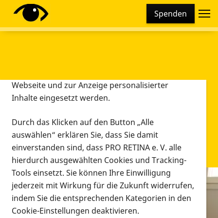
Cookie-Einstellungen
Spenden
Diese Webseite setzt verschiedene Cookies und
Tracking-Tools ein. Dies beinhaltet Cookies und
Tracking-Tools, die für den Betrieb der Webseite
technisch notwendig sind, die zu statistischen
Zwecken sowie zur besseren Bedienbarkeit der
Webseite und zur Anzeige personalisierter
Inhalte eingesetzt werden.
Durch das Klicken auf den Button „Alle
auswählen“ erklären Sie, dass Sie damit
einverstanden sind, dass PRO RETINA e. V. alle
hierdurch ausgewählten Cookies und Tracking-
Tools einsetzt. Sie können Ihre Einwilligung
jederzeit mit Wirkung für die Zukunft widerrufen,
Infomaterial
indem Sie die entsprechenden Kategorien in den
Infomaterial
Cookie-Einstellungen deaktivieren.