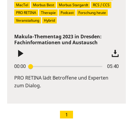
MacTel
Morbus Best
Morbus Stargardt
RCS / CCS
PRO RETINA
Therapie
Podcast
Forschung heute
Veranstaltung
Hybrid
Makula-Thementag 2023 in Dresden:
Fachinformationen und Austausch
00:00
05:40
PRO RETINA lädt Betroffene und Experten
zum Dialog.
1